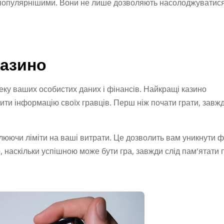
і популярнішими. Вони не лише дозволяють насолоджуватися
казино
ку ваших особистих даних і фінансів. Найкращі казино
ити інформацію своїх гравців. Перш ніж почати грати, завж
люючи ліміти на ваші витрати. Це дозволить вам уникнути 
, наскільки успішною може бути гра, завжди слід пам’ятати 