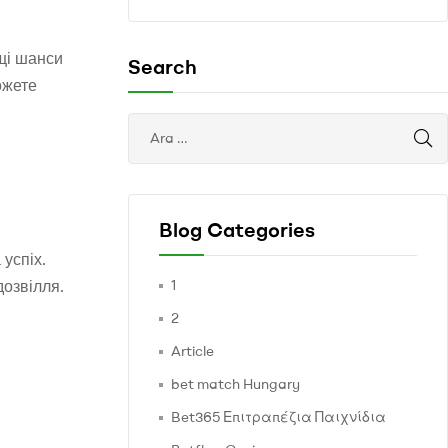
щі шанси
Search
ожете
Blog Categories
 успіх.
дозвілля.
1
2
Article
bet match Hungary
Bet365 Επιτραπέζια Παιχνίδια