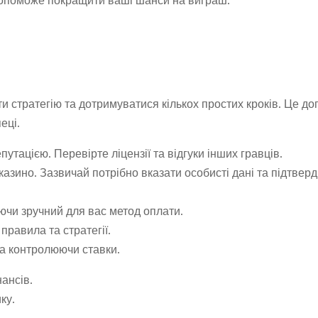
ти стратегію та дотримуватися кількох простих кроків. Це д
еці.
утацією. Перевірте ліцензії та відгуки інших гравців.
казино. Зазвичай потрібно вказати особисті дані та підтвер
ючи зручний для вас метод оплати.
правила та стратегії.
та контролюючи ставки.
ансів.
ку.