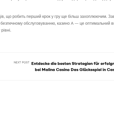
вців, що робить перший крок у гру ще більш захоплюючим. З
а безпечному обслуговуванню, казино A — це оптимальний в
рівні.
NEXT POST
Entdecke die besten Strategien für erfolg
bei Malina Casino Das Glücksspiel in Cas