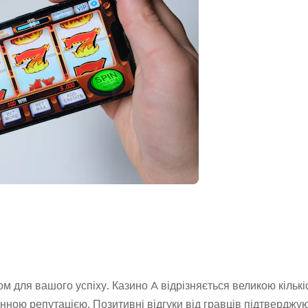
 для вашого успіху. Казино A відрізняється великою кількі
нною репутацією. Позитивні відгуки від гравців підтверджую