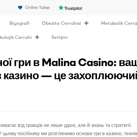
Online Talep
Biyografi
Obezite Cerrahisi
Metabolik Cerra
olojik Cerrahi
İletişim
ої гри в Malina Casino: ва
в казино — це захоплюючий
агає від гравців не лише удачі, але й знань та стратегії.
цьому посібнику ми розглянемо основи гри в казино, техніки