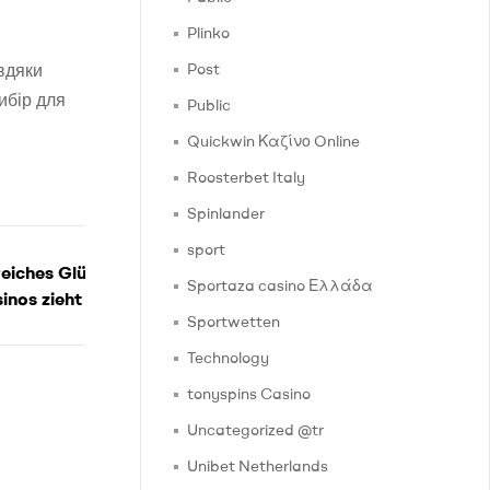
Plinko
Post
авдяки
ибір для
Public
Quickwin Καζίνο Online
Roosterbet Italy
Spinlander
sport
reiches Glücksspiel
Sportaza casino Ελλάδα
inos zieht seit Jah
Sportwetten
Technology
tonyspins Casino
Uncategorized @tr
Unibet Netherlands