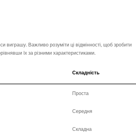
анси виграшу. Важливо розуміти ці відмінності, щоб зробити
орівнявши їх за різними характеристиками.
Складність
Проста
Середня
Складна