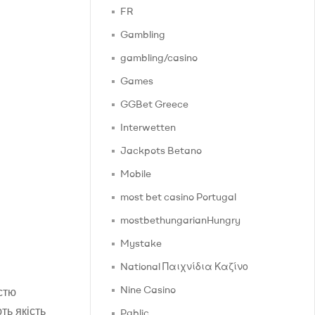
FR
Gambling
gambling/casino
Games
GGBet Greece
Interwetten
Jackpots Betano
Mobile
most bet casino Portugal
mostbethungarianHungry
Mystake
National Παιχνίδια Καζίνο
Nine Casino
стю
ть якість
Pablic