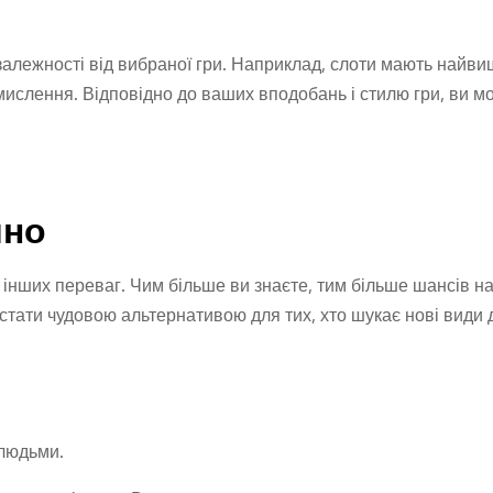
алежності від вибраної гри. Наприклад, слоти мають найви
 мислення. Відповідно до ваших вподобань і стилю гри, ви м
ино
у інших переваг. Чим більше ви знаєте, тим більше шансів на
стати чудовою альтернативою для тих, хто шукає нові види 
 людьми.