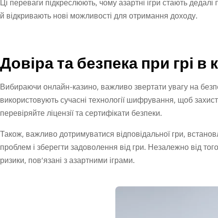
Ці переваги підкреслюють, чому азартні ігри стають дедал
й відкривають нові можливості для отримання доходу.
Довіра та безпека при грі в 
Вибираючи онлайн-казино, важливо звертати увагу на безпе
використовують сучасні технології шифрування, щоб захист
перевіряйте ліцензії та сертифікати безпеки.
Також, важливо дотримуватися відповідальної гри, встанов
проблем і зберегти задоволення від гри. Незалежно від того
ризики, пов’язані з азартними іграми.