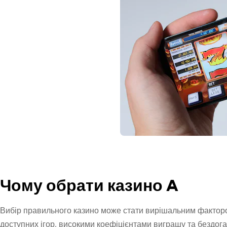
Чому обрати казино A
Вибір правильного казино може стати вирішальним фактором
доступних ігор, високими коефіцієнтами виграшу та бездога