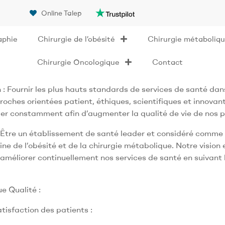
Online Talep
aphie
Chirurgie de l’obésité
Chirurgie métaboliq
Chirurgie Oncologique
Contact
 : Fournir les plus hauts standards de services de santé dan
oches orientées patient, éthiques, scientifiques et innovant
er constamment afin d’augmenter la qualité de vie de nos p
: Être un établissement de santé leader et considéré comme 
ne de l’obésité et de la chirurgie métabolique. Notre vision
’améliorer continuellement nos services de santé en suivant
ue Qualité :
atisfaction des patients :