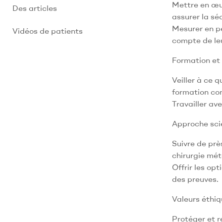
Mettre en œu
Des articles
assurer la sé
Mesurer en pe
Vidéos de patients
compte de leu
Formation et
Veiller à ce 
formation con
Travailler av
Approche scien
Suivre de prè
chirurgie mét
Offrir les op
des preuves.
Valeurs éthiq
Protéger et r