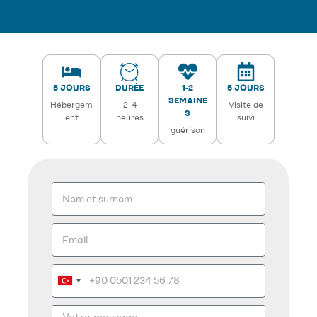
5 JOURS
DURÉE
1-2
5 JOURS
SEMAINE
Hébergem
2-4
Visite de
S
ent
heures
suivi
guérison
T
u