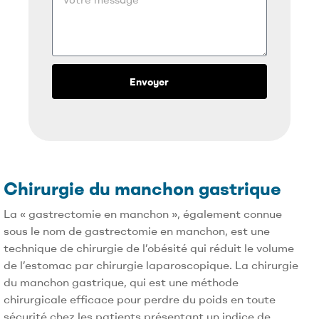
r
k
e
y
+
Envoyer
9
0
Chirurgie du manchon gastrique
La « gastrectomie en manchon », également connue
sous le nom de gastrectomie en manchon, est une
technique de chirurgie de l’obésité qui réduit le volume
de l’estomac par chirurgie laparoscopique. La chirurgie
du manchon gastrique, qui est une méthode
chirurgicale efficace pour perdre du poids en toute
sécurité chez les patients présentant un indice de