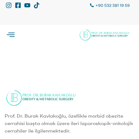
+90 532 381 19 59
Prof. Dr. Burak Kavlakoğlu, özellikle morbid obezite
cerrahisi başta olmak üzere ileri laparoskopik-onkolojik
cerrahiler ile ilgilenmektedir.