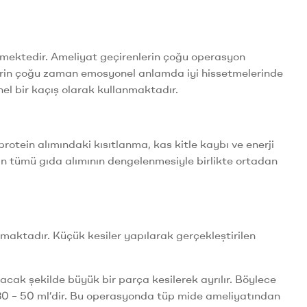
rmektedir. Ameliyat geçirenlerin çoğu operasyon
lerin çoğu zaman emosyonel anlamda iyi hissetmelerinde
el bir kaçış olarak kullanmaktadır.
otein alımındaki kısıtlanma, kas kitle kaybı ve enerji
ın tümü gıda alımının dengelenmesiyle birlikte ortadan
aktadır. Küçük kesiler yapılarak gerçekleştirilen
ak şekilde büyük bir parça kesilerek ayrılır. Böylece
 30 – 50 ml’dir. Bu operasyonda tüp mide ameliyatından