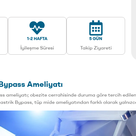
1-2 HAFTA
5 GÜN
İyileşme Süresi
Takip Ziyareti
 Bypass Ameliyatı
s ameliyatı; obezite cerrahisinde duruma göre tercih edilen
trik Bypass, tüp mide ameliyatından farklı olarak yalnızca g