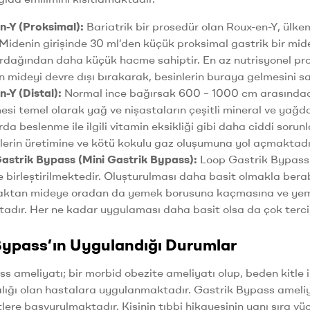
n-Y (Proksimal):
Bariatrik bir prosedür olan Roux-en-Y, ülke
. Midenin girişinde 30 ml’den küçük proksimal gastrik bir mid
rdağından daha küçük hacme sahiptir. En az nutrisyonel pr
n mideyi devre dışı bırakarak, besinlerin buraya gelmesini 
n-Y (Distal):
Normal ince bağırsak 600 – 1000 cm arasındadı
esi temel olarak yağ ve nişastaların çeşitli mineral ve yağda
da beslenme ile ilgili vitamin eksikliği gibi daha ciddi sorun
erin üretimine ve kötü kokulu gaz oluşumuna yol açmaktadı
astrik Bypass (Mini Gastrik Bypass):
Loop Gastrik Bypass 
e birleştirilmektedir. Oluşturulması daha basit olmakla ber
aktan mideye oradan da yemek borusuna kaçmasına ve yeme
dır. Her ne kadar uygulaması daha basit olsa da çok tercih
Bypass’ın Uygulandığı Durumlar
s ameliyatı; bir morbid obezite ameliyatı olup, beden kitle 
ığı olan hastalara uygulanmaktadır. Gastrik Bypass ameliya
stlere başvurulmaktadır. Kişinin tıbbi hikayesinin yanı sıra vüc