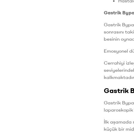
Hastala
Gastrik Bypa
Gastrik Bypas
sonrasını tak
besinin oynad
Emosyonel düz
Cerrahiyi izl
seviyelerinde
kalkmaktadır
Gastrik B
Gastrik Bypas
laparoskopik 
İlk aşamada m
küçük bir mid