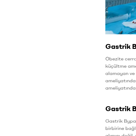
Gastrik 
Obezite cerra
küçültme amel
alamayan ve 
ameliyatındak
ameliyatında
Gastrik B
Gastrik Bypas
birbirine bağ
alımını değil,