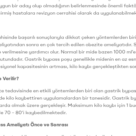
ygun bir aday olup olmadığının belirlenmesinde önemli faktö
irmiş hastalara revizyon cerrahisi olarak da uygulanabilmek
hisinde başarılı sonuçlarıyla dikkat çeken yöntemlerden bi
iyatından sonra en çok tercih edilen obezite ameliyatıdır
o verilmesine yardımcı olur. Normal bir mide bazen 1000 ml’
tundadır. Gastrik bypass poşu genellikle midenin en az esn
iyonel kapasitesinin artması, kilo kaybı gerçekleştikten so
 Verilir?
e tedavisinde en etkili yöntemlerden biri olan gastrik bypass
ilde kilo kaybettiren uygulamalardan bir tanesidir. Gastrik 
ylarda olmak üzere gerçekleşir. Maksimum kilo kaybı için 1 buç
e 70 – 80’i kaybedilmektedir.
ss Ameliyatı Önce ve Sonrası