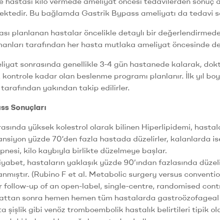
e hastası kilo vermede ameliyat öncesi tedavilerden sonuç 
ktedir. Bu bağlamda Gastrik Bypass ameliyatı da tedavi se
ı planlanan hastalar öncelikle detaylı bir değerlendirmeden ge
manları tarafından her hasta mutlaka ameliyat öncesinde detay
iyat sonrasında genellikle 3-4 gün hastanede kalarak, dokto
k kontrole kadar olan beslenme programı planlanır. İlk yıl boy
 tarafından yakından takip edilirler.
ss Sonuçları
asında yüksek kolestrol olarak bilinen Hiperlipidemi, hastal
nsiyon yüzde 70’den fazla hastada düzelirler, kalanlarda is
nesi, kilo kaybıyla birlikte düzelmeye başlar.
iyabet, hastaların yaklaşık yüzde 90’ından fazlasında düzeli
nmıştır. (Rubino F et al. Metabolic surgery versus conventi
 follow-up of an open-label, single-centre, randomised contr
attan sonra hemen hemen tüm hastalarda gastroözofageal r
 şişlik gibi venöz tromboembolik hastalık belirtileri tipik ola