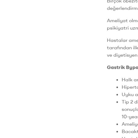
Birçok obezit
değerlendirme
Ameliyat olmas
psikiyatri uz
Hastalar amel
tarafından il
ve diyetisyen
Gastrik Bypa
Halk ar
Hiperta
Uyku ap
Tip 2 d
sonuçla
10-year
Ameliy
Bacakta