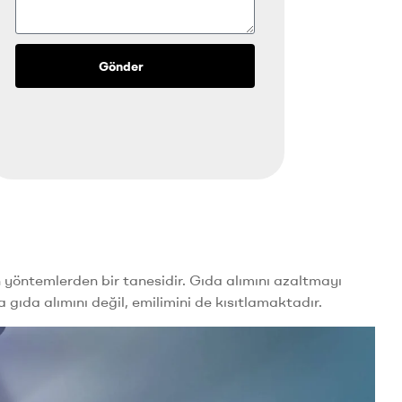
9
0
Gönder
 yöntemlerden bir tanesidir. Gıda alımını azaltmayı
ıda alımını değil, emilimini de kısıtlamaktadır.