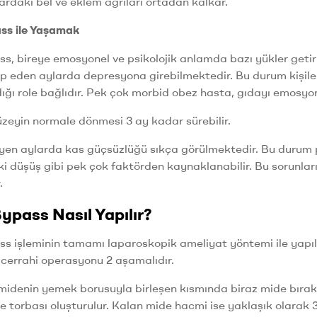
rdaki bel ve eklem ağrıları ortadan kalkar.
ss ile Yaşamak
s, bireye emosyonel ve psikolojik anlamda bazı yükler geti
ip eden aylarda depresyona girebilmektedir. Bu durum kişi
ığı role bağlıdır. Pek çok morbid obez hasta, gıdayı emosyon
eyin normale dönmesi 3 ay kadar sürebilir.
eyen aylarda kas güçsüzlüğü sıkça görülmektedir. Bu durum pr
ki düşüş gibi pek çok faktörden kaynaklanabilir. Bu sorunlar
.
ypass Nasıl Yapılır?
s işleminin tamamı laparoskopik ameliyat yöntemi ile yapılm
cerrahi operasyonu 2 aşamalıdır.
idenin yemek borusuyla birleşen kısmında biraz mide bırakac
e torbası oluşturulur. Kalan mide hacmi ise yaklaşık olarak