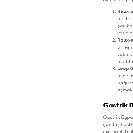
Roux-e
biridir
çay ba
var ola
Roux-e
birleşm
vakalar
maddel
Loop G
mide il
bağırs
açmakta
Gastrik 
Gastrik Bypas
yandaş hastal
için farklı te