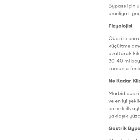
Bypass için u
ameliyatı geç
Fizyolojisi
Obezite cerra
küçültme amel
azaltarak kil
30-40 ml boyu
zamanla fonks
Ne Kadar Kilo
Morbid obezit
ve en iyi şek
en hızlı ilk a
yaklaşık yüzd
Gastrik Bypa