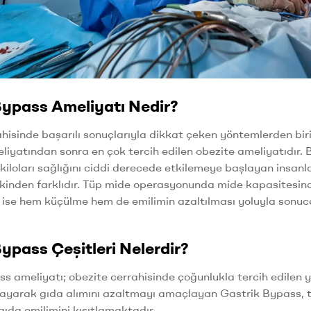
Bypass Ameliyatı Nedir?
hisinde başarılı sonuçlarıyla dikkat çeken yöntemlerden bi
iyatından sonra en çok tercih edilen obezite ameliyatıdır. B
kiloları sağlığını ciddi derecede etkilemeye başlayan ins
inden farklıdır. Tüp mide operasyonunda mide kapasitesind
 ise hem küçülme hem de emilimin azaltılması yoluyla sonu
ypass Çeşitleri Nelerdir?
s ameliyatı; obezite cerrahisinde çoğunlukla tercih edilen y
layarak gıda alımını azaltmayı amaçlayan Gastrik Bypass, 
 gıda emilimini kısıtlamaktadır.