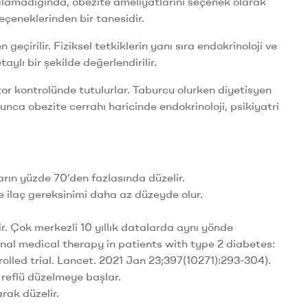
alamadığında, obezite ameliyatlarını seçenek olarak
çeneklerinden bir tanesidir.
çirilir. Fiziksel tetkiklerin yanı sıra endokrinoloji ve
lı bir şekilde değerlendirilir.
r kontrolünde tutulurlar. Taburcu olurken diyetisyen
unca obezite cerrahı haricinde endokrinoloji, psikiyatri
arın yüzde 70’den fazlasında düzelir.
e ilaç gereksinimi daha az düzeyde olur.
r. Çok merkezli 10 yıllık datalarda aynı yönde
onal medical therapy in patients with type 2 diabetes:
olled trial. Lancet. 2021 Jan 23;397(10271):293-304).
eflü düzelmeye başlar.
rak düzelir.