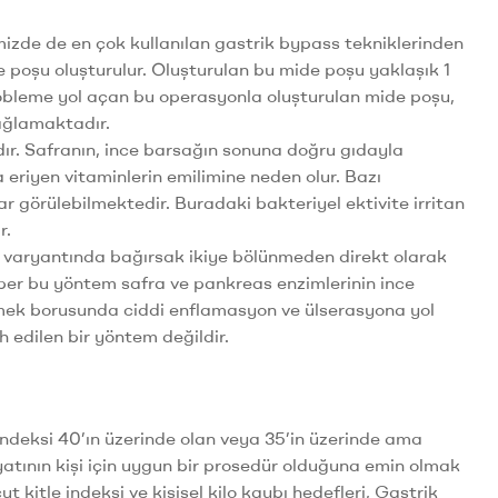
mizde de en çok kullanılan gastrik bypass tekniklerinden
e poşu oluşturulur. Oluşturulan bu mide poşu yaklaşık 1
obleme yol açan bu operasyonla oluşturulan mide poşu,
sağlamaktadır.
r. Safranın, ince barsağın sonuna doğru gıdayla
 eriyen vitaminlerin emilimine neden olur. Bazı
lar görülebilmektedir. Buradaki bakteriyel ektivite irritan
r.
varyantında bağırsak ikiye bölünmeden direkt olarak
aber bu yöntem safra ve pankreas enzimlerinin ince
k borusunda ciddi enflamasyon ve ülserasyona yol
 edilen bir yöntem değildir.
indeksi 40’ın üzerinde olan veya 35’in üzerinde ama
tının kişi için uygun bir prosedür olduğuna emin olmak
ut kitle indeksi ve kişisel kilo kaybı hedefleri, Gastrik