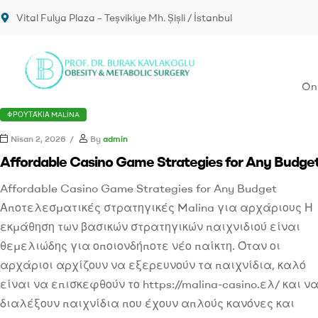
Vital Fulya Plaza – Teşvikiye Mh. Şişli / İstanbul
Onk
ΦΡΟΥΤΆΚΙΑ MALINA
Nisan 2, 2026
By
admin
Affordable Casino Game Strategies for Any Budge
Affordable Casino Game Strategies for Any Budget
Αποτελεσματικές στρατηγικές Malina για αρχάριους Η
εκμάθηση των βασικών στρατηγικών παιχνιδιού είναι
θεμελιώδης για οποιονδήποτε νέο παίκτη. Όταν οι
αρχάριοι αρχίζουν να εξερευνούν τα παιχνίδια, καλό
είναι να επισκεφθούν το https://malina-casino.ελ/ και ν
διαλέξουν παιχνίδια που έχουν απλούς κανόνες και