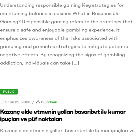
Understanding responsible gaming Key strategies for
maintaining balance in casinos What is Responsible
Gaming? Responsible gaming refers to the practices that
ensure a safe and enjoyable gambling experience. It
emphasizes awareness of the risks associated with
gambling and promotes strategies to mitigate potential
negative effects. By recognizing the signs of gambling
addiction, individuals can take […]
PUBLIC
Ocak 29, 2026
By
admin
Kazanç elde etmenin yolları basaribet ile kumar
ipuçları ve püf noktaları
Kazanç elde etmenin yolları basaribet ile kumar ipuçları ve