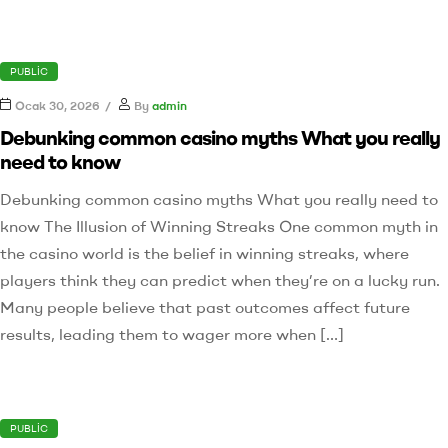
PUBLIC
Ocak 30, 2026
By
admin
Debunking common casino myths What you really
need to know
Debunking common casino myths What you really need to
know The Illusion of Winning Streaks One common myth in
the casino world is the belief in winning streaks, where
players think they can predict when they’re on a lucky run.
Many people believe that past outcomes affect future
results, leading them to wager more when […]
PUBLIC