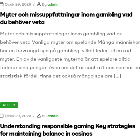
Ocak 29, 2026
By
admin
Myter och missuppfattningar inom gambling vad
du behöver veta
Myter och missuppfattningar inom gambling vad du
behöver veta Vanliga myter om spelande Många människor
har en förvrängd syn på gambling, vilket leder till en rad
myter. En av de vanligaste myterna är att spelare alltid
förlorar sina pengar. Även om det är sant att casinon har en
statistisk fördel, finns det också många spelare […]
PUBLIC
Ocak 29, 2026
By
admin
Understanding responsible gaming Key strategies
for maintaining balance in casinos