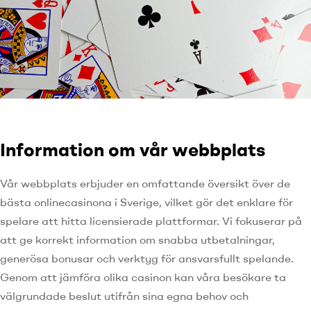
Information om vår webbplats
Vår webbplats erbjuder en omfattande översikt över de
bästa onlinecasinona i Sverige, vilket gör det enklare för
spelare att hitta licensierade plattformar. Vi fokuserar på
att ge korrekt information om snabba utbetalningar,
generösa bonusar och verktyg för ansvarsfullt spelande.
Genom att jämföra olika casinon kan våra besökare ta
välgrundade beslut utifrån sina egna behov och