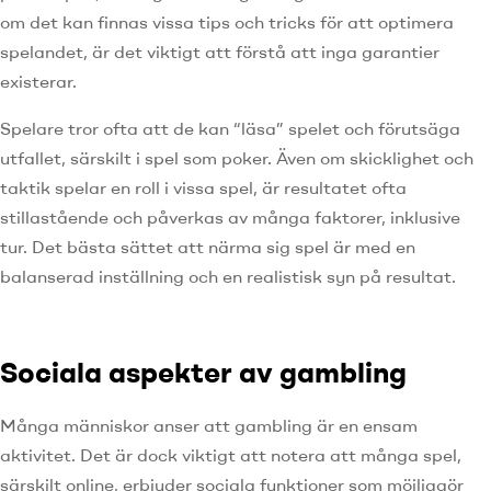
om det kan finnas vissa tips och tricks för att optimera
spelandet, är det viktigt att förstå att inga garantier
existerar.
Spelare tror ofta att de kan “läsa” spelet och förutsäga
utfallet, särskilt i spel som poker. Även om skicklighet och
taktik spelar en roll i vissa spel, är resultatet ofta
stillastående och påverkas av många faktorer, inklusive
tur. Det bästa sättet att närma sig spel är med en
balanserad inställning och en realistisk syn på resultat.
Sociala aspekter av gambling
Många människor anser att gambling är en ensam
aktivitet. Det är dock viktigt att notera att många spel,
särskilt online, erbjuder sociala funktioner som möjliggör