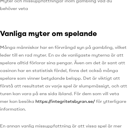
Myter och missuppfattningar inom gambling vad du
behöver veta
Vanliga myter om spelande
Många människor har en förvrängd syn på gambling, vilket
leder till en rad myter. En av de vanligaste myterna är att
spelare alltid förlorar sina pengar. Även om det är sant att
casinon har en statistisk fördel, finns det också många
spelare som vinner betydande belopp. Det är viktigt att
förstå att resultatet av varje spel är slumpmässigt, och att
turen kan vara på ens sida ibland. För dem som vill veta
mer kan besöka
https://integritetsbyran.se/
för ytterligare
information.
En annan vanlig missuppfattning är att vissa spel är mer