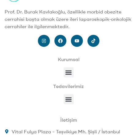
Prof. Dr. Burak Kavlakoğlu, özellikle morbid obezite
cerrahisi başta olmak üzere ileri laparoskopik-onkolojik
cerrahiler ile ilgilenmektedir.
Kurumsal
Tedavilerimiz
İletişim
Vital Fulya Plaza – Teşvikiye Mh. Şişli / İstanbul