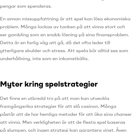
pengar som spenderas.
En annan missuppfattning är att spel kan lösa ekonomiska
problem. Många lockas av tanken på att vinna stort och
ser gambling som en snabb lösning på sina finansproblem.
Detta är en farlig väg att gå, då det ofta leder till
ytterligare skulder och stress. Att spela bör alltid ses som
underhållning, inte som en inkomstkälla.
Myter kring spelstrategier
Det finns en utbredd tro på att man kan utveckla
framgångsrika strategier för att slå casinon. Många
påstår att de har hemliga metoder för att öka sina chanser
att vinna. Men verkligheten är att de flesta spel baseras
på slumpen, och ingen strategi kan garantera vinst. Även