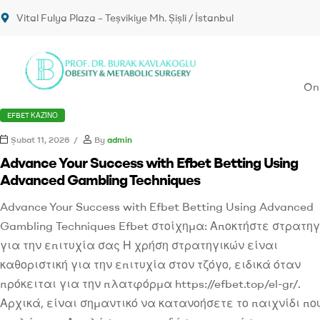
Vital Fulya Plaza – Teşvikiye Mh. Şişli / İstanbul
Onk
EFBET ΚΑΖΊΝΟ
Şubat 11, 2026
By
admin
Advance Your Success with Efbet Betting Using
Advanced Gambling Techniques
Advance Your Success with Efbet Betting Using Advanced
Gambling Techniques Efbet στοίχημα: Αποκτήστε στρατηγ
για την επιτυχία σας Η χρήση στρατηγικών είναι
καθοριστική για την επιτυχία στον τζόγο, ειδικά όταν
πρόκειται για την πλατφόρμα https://efbet.top/el-gr/.
Αρχικά, είναι σημαντικό να κατανοήσετε το παιχνίδι πο