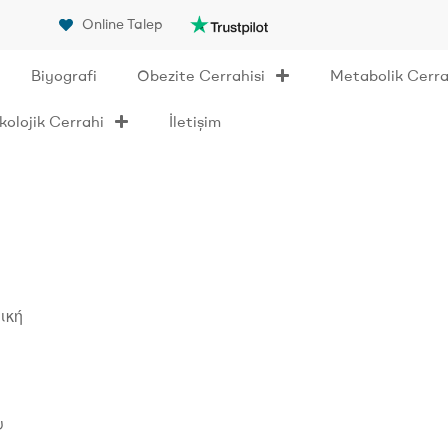
Online Talep
Biyografi
Obezite Cerrahisi
Metabolik Cerra
olojik Cerrahi
İletişim
ική
υ