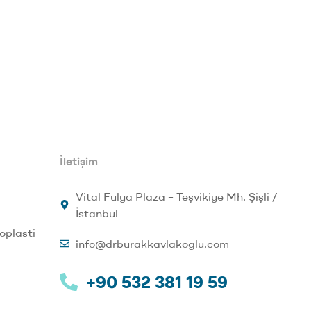
İletişim
Vital Fulya Plaza – Teşvikiye Mh. Şişli /
İstanbul
oplasti
info@drburakkavlakoglu.com
+90 532 381 19 59