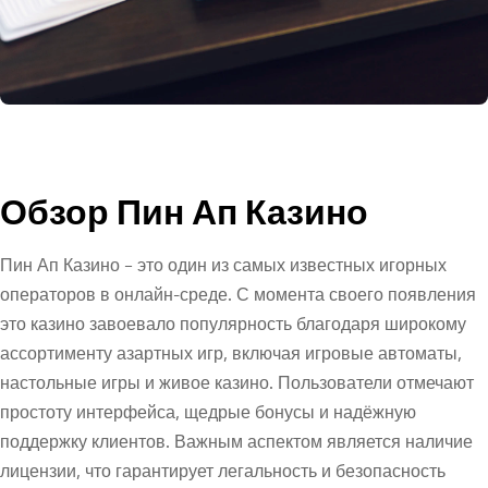
Обзор Пин Ап Казино
Пин Ап Казино – это один из самых известных игорных
операторов в онлайн-среде. С момента своего появления
это казино завоевало популярность благодаря широкому
ассортименту азартных игр, включая игровые автоматы,
настольные игры и живое казино. Пользователи отмечают
простоту интерфейса, щедрые бонусы и надёжную
поддержку клиентов. Важным аспектом является наличие
лицензии, что гарантирует легальность и безопасность