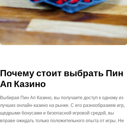
Почему стоит выбрать Пин
Ап Казино
Выбирая Пин Ап Казино, вы получаете доступ к одному из
лучших онлайн-казино на рынке. С его разнообразием игр,
щедрыми бонусами и безопасной игровой средой, вы
вправе ожидать только положительного опыта от игры. Не