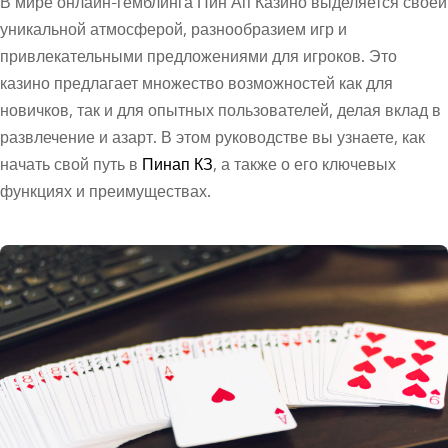
В мире онлайн-гемблинга Пин Ап Казино выделяется своей
уникальной атмосферой, разнообразием игр и
привлекательными предложениями для игроков. Это
казино предлагает множество возможностей как для
новичков, так и для опытных пользователей, делая вклад в
развлечение и азарт. В этом руководстве вы узнаете, как
начать свой путь в
Пинап КЗ
, а также о его ключевых
функциях и преимуществах.