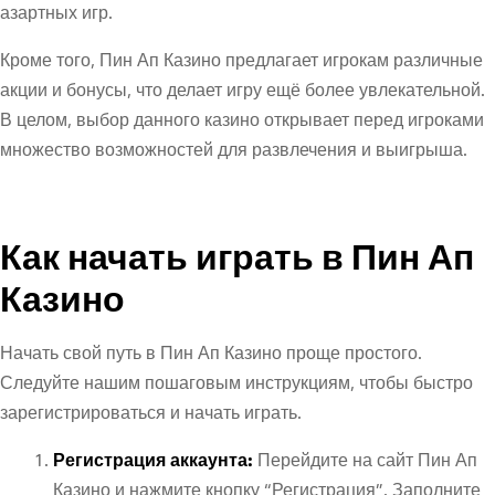
азартных игр.
Кроме того, Пин Ап Казино предлагает игрокам различные
акции и бонусы, что делает игру ещё более увлекательной.
В целом, выбор данного казино открывает перед игроками
множество возможностей для развлечения и выигрыша.
Как начать играть в Пин Ап
Казино
Начать свой путь в Пин Ап Казино проще простого.
Следуйте нашим пошаговым инструкциям, чтобы быстро
зарегистрироваться и начать играть.
Регистрация аккаунта:
Перейдите на сайт Пин Ап
Казино и нажмите кнопку “Регистрация”. Заполните