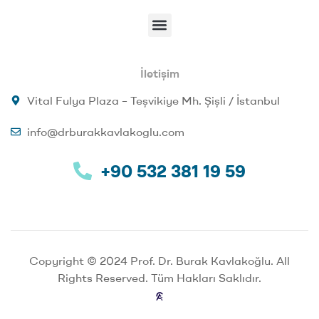
İletişim
Vital Fulya Plaza – Teşvikiye Mh. Şişli / İstanbul
info@drburakkavlakoglu.com
+90 532 381 19 59
Copyright © 2024 Prof. Dr. Burak Kavlakoğlu. All
Rights Reserved. Tüm Hakları Saklıdır.