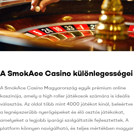
A SmokAce Casino különlegességei
A SmokAce Casino Magyarország egyik prémium online
kaszinója, amely a high roller játékosok számára is ideális
választás. Az oldal több mint 4000 játékot kínál, beleértve
a legnépszerűbb nyerőgépeket és élő osztós játékokat,
amelyeket a legjobb iparági szolgáltatók fejlesztettek. A
platform könnyen navigálható, és teljes mértékben magyar