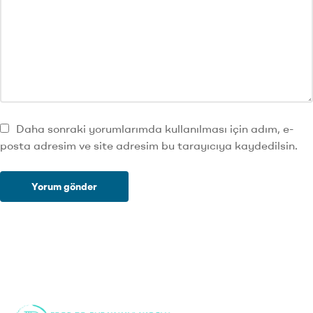
Daha sonraki yorumlarımda kullanılması için adım, e-
posta adresim ve site adresim bu tarayıcıya kaydedilsin.