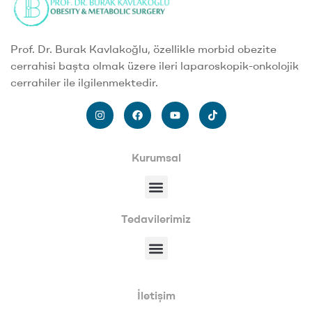
Prof. Dr. Burak Kavlakoğlu, özellikle morbid obezite
cerrahisi başta olmak üzere ileri laparoskopik-onkolojik
cerrahiler ile ilgilenmektedir.
Kurumsal
Tedavilerimiz
İletişim