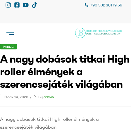
+90 532 381 19 59
PUBLIC
A nagy dobások titkai High
roller élmények a
szerencsejáték világában
Ocak 14, 2026
By
admin
A nagy dobások titkai High roller élmények a
szerencsejáték világában