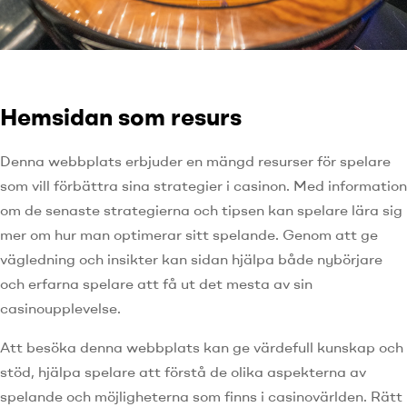
Hemsidan som resurs
Denna webbplats erbjuder en mängd resurser för spelare
som vill förbättra sina strategier i casinon. Med information
om de senaste strategierna och tipsen kan spelare lära sig
mer om hur man optimerar sitt spelande. Genom att ge
vägledning och insikter kan sidan hjälpa både nybörjare
och erfarna spelare att få ut det mesta av sin
casinoupplevelse.
Att besöka denna webbplats kan ge värdefull kunskap och
stöd, hjälpa spelare att förstå de olika aspekterna av
spelande och möjligheterna som finns i casinovärlden. Rätt