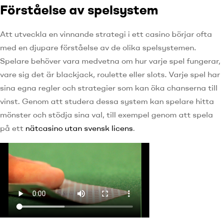
Förståelse av spelsystem
Att utveckla en vinnande strategi i ett casino börjar ofta
med en djupare förståelse av de olika spelsystemen.
Spelare behöver vara medvetna om hur varje spel fungerar,
vare sig det är blackjack, roulette eller slots. Varje spel har
sina egna regler och strategier som kan öka chanserna till
vinst. Genom att studera dessa system kan spelare hitta
mönster och stödja sina val, till exempel genom att spela
på ett
nätcasino utan svensk licens
.