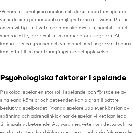
Genom att analysera spelen och deras odds kan spelare
välja de som ger de bästa möjligheterna att vinna. Det är
också viktigt att veta när man ska avsluta, särskilt i spel
som roulette, där resultaten är mer oförutsägbara. Att
känna till sina gränser och välja spel med högre vinstchans
kan leda till en mer framgångsrik spelupplevelse.
Psychologiska faktorer i spelande
Psykologi spelar en stor roll i spelande, och förståelse av
sina egna känslor och beteenden kan bidra till bättre
beslut vid spelbordet. Många spelare upplever känslan av
spänning och adrenalinkick när de spelar, vilket kan leda
till impulsivt beteende. Att vara medveten om detta och ha
en klar strategi kan hjälpa spelare att hålla sig fokuserade