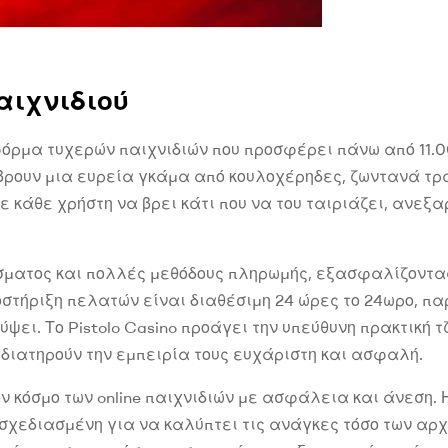
παιχνιδιού
τφόρμα τυχερών παιχνιδιών που προσφέρει πάνω από 11.
α βρουν μια ευρεία γκάμα από κουλοχέρηδες, ζωντανά τ
σε κάθε χρήστη να βρει κάτι που να του ταιριάζει, ανεξ
ατος και πολλές μεθόδους πληρωμής, εξασφαλίζοντας 
οστήριξη πελατών είναι διαθέσιμη 24 ώρες το 24ωρο, π
ψει. Το Pistolo Casino προάγει την υπεύθυνη πρακτική τ
 διατηρούν την εμπειρία τους ευχάριστη και ασφαλή.
ν κόσμο των online παιχνιδιών με ασφάλεια και άνεση. 
 σχεδιασμένη για να καλύπτει τις ανάγκες τόσο των αρ