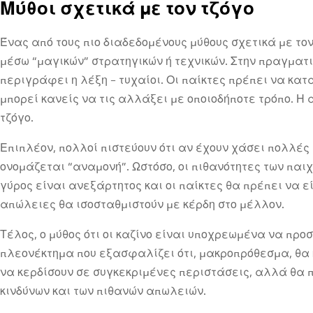
Μύθοι σχετικά με τον τζόγο
Ένας από τους πιο διαδεδομένους μύθους σχετικά με τον
μέσω “μαγικών” στρατηγικών ή τεχνικών. Στην πραγματι
περιγράφει η λέξη – τυχαίοι. Οι παίκτες πρέπει να κατ
μπορεί κανείς να τις αλλάξει με οποιοδήποτε τρόπο. Η 
τζόγο.
Επιπλέον, πολλοί πιστεύουν ότι αν έχουν χάσει πολλές 
ονομάζεται “αναμονή”. Ωστόσο, οι πιθανότητες των πα
γύρος είναι ανεξάρτητος και οι παίκτες θα πρέπει να εί
απώλειες θα ισοσταθμιστούν με κέρδη στο μέλλον.
Τέλος, ο μύθος ότι οι καζίνο είναι υποχρεωμένα να πρ
πλεονέκτημα που εξασφαλίζει ότι, μακροπρόθεσμα, θα κ
να κερδίσουν σε συγκεκριμένες περιστάσεις, αλλά θα π
κινδύνων και των πιθανών απωλειών.