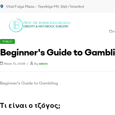
Vital Fulya Plaza – Teşvikiye Mh. Şişli / İstanbul
Onk
PUBLIC
Beginner's Guide to Gambl
Nisan 10, 2026
By
admin
Beginner's Guide to Gambling
Τι είναι ο τζόγος;