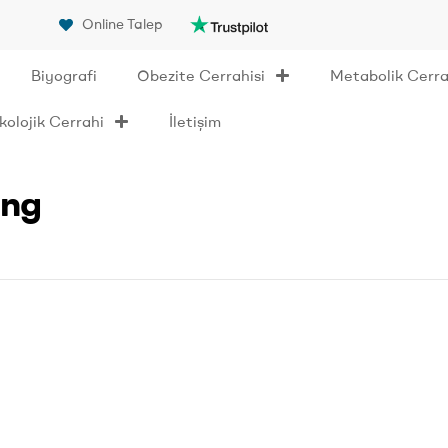
Online Talep
Biyografi
Obezite Cerrahisi
Metabolik Cerra
olojik Cerrahi
İletişim
ing