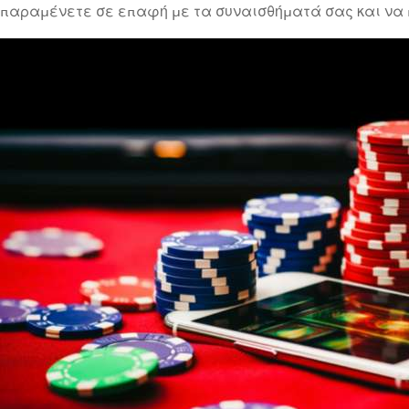
παραμένετε σε επαφή με τα συναισθήματά σας και να 