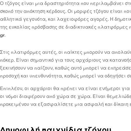
Ο τζόγος είναι μια δραστηριότητα που περιλαμβάνει σ
σκοπό την απόκτηση κέρδους. Οι μορφές τζόγου είναι πο
αθλητικά γεγονότα, και λαχειοφόρες αγορές. Η δημοτικ
της ευκολίας πρόσβασης σε διαδικτυακές πλατφόρμες 
gr
.
Στις πλατφόρμες αυτές, οι παίκτες μπορούν να απολαύσ
πόκερ. Είναι σημαντικό για τους αρχάριους να κατανοήσ
ξεκινήσουν να παίζουν, καθώς αυτό μπορεί να επηρεάσει
προσοχή και υπευθυνότητα, καθώς μπορεί να οδηγήσει σ
Επιπλέον, οι αρχάριοι θα πρέπει να είναι ενήμεροι για 
οι νόμοι διαφέρουν από χώρα σε χώρα. Είναι θεμελιώδε
προκειμένου να εξασφαλίσετε μια ασφαλή και δίκαιη 
Δημοφιλή παιχνίδια τζόγου