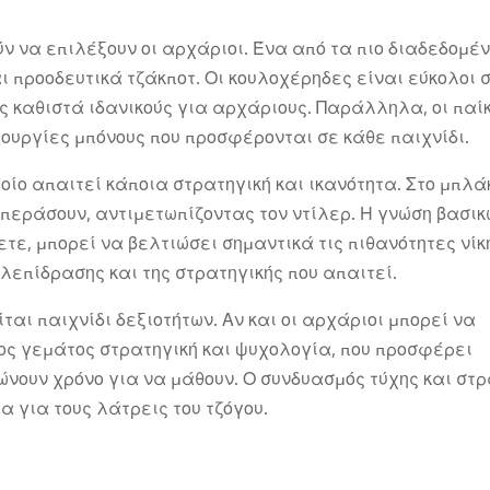
 να επιλέξουν οι αρχάριοι. Ένα από τα πιο διαδεδομέν
 προοδευτικά τζάκποτ. Οι κουλοχέρηδες είναι εύκολοι 
υς καθιστά ιδανικούς για αρχάριους. Παράλληλα, οι παί
τουργίες μπόνους που προσφέρονται σε κάθε παιχνίδι.
οίο απαιτεί κάποια στρατηγική και ικανότητα. Στο μπλάκ
επεράσουν, αντιμετωπίζοντας τον ντίλερ. Η γνώση βασικ
τε, μπορεί να βελτιώσει σημαντικά τις πιθανότητες νίκ
λεπίδρασης και της στρατηγικής που απαιτεί.
ται παιχνίδι δεξιοτήτων. Αν και οι αρχάριοι μπορεί να
μος γεμάτος στρατηγική και ψυχολογία, που προσφέρει
ώνουν χρόνο για να μάθουν. Ο συνδυασμός τύχης και στρ
α για τους λάτρεις του τζόγου.