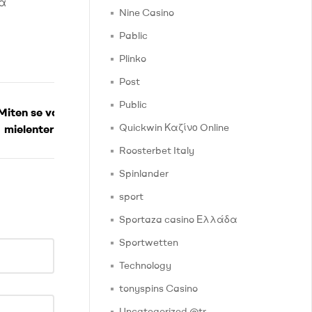
τα
Nine Casino
Pablic
Plinko
Post
Public
Miten se vaikuttaa
Quickwin Καζίνο Online
mielenterveyteen
Roosterbet Italy
Spinlander
sport
Sportaza casino Ελλάδα
Sportwetten
Technology
tonyspins Casino
Uncategorized @tr