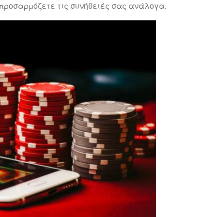
προσαρμόζετε τις συνήθειές σας ανάλογα.