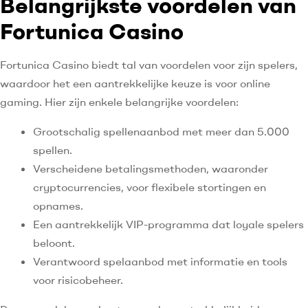
Belangrijkste voordelen van
Fortunica Casino
Fortunica Casino biedt tal van voordelen voor zijn spelers,
waardoor het een aantrekkelijke keuze is voor online
gaming. Hier zijn enkele belangrijke voordelen:
Grootschalig spellenaanbod met meer dan 5.000
spellen.
Verscheidene betalingsmethoden, waaronder
cryptocurrencies, voor flexibele stortingen en
opnames.
Een aantrekkelijk VIP-programma dat loyale spelers
beloont.
Verantwoord spelaanbod met informatie en tools
voor risicobeheer.