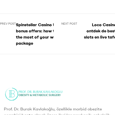
PREV POST
NEXT POST
Spinstellar Casino UK
Loco Casino
bonus offers: how to make
ontdek de best
the most of your welcome
slots en live taf
package
Prof. Dr. Burak Kavlakoğlu, özellikle morbid obezite