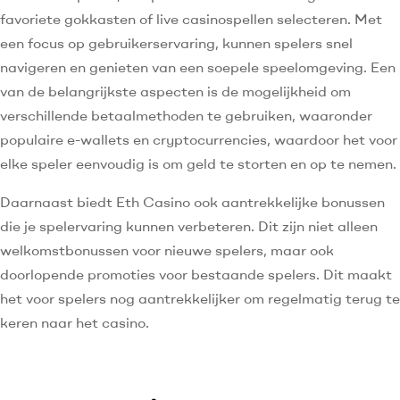
favoriete gokkasten of live casinospellen selecteren. Met
een focus op gebruikerservaring, kunnen spelers snel
navigeren en genieten van een soepele speelomgeving. Een
van de belangrijkste aspecten is de mogelijkheid om
verschillende betaalmethoden te gebruiken, waaronder
populaire e-wallets en cryptocurrencies, waardoor het voor
elke speler eenvoudig is om geld te storten en op te nemen.
Daarnaast biedt Eth Casino ook aantrekkelijke bonussen
die je spelervaring kunnen verbeteren. Dit zijn niet alleen
welkomstbonussen voor nieuwe spelers, maar ook
doorlopende promoties voor bestaande spelers. Dit maakt
het voor spelers nog aantrekkelijker om regelmatig terug te
keren naar het casino.