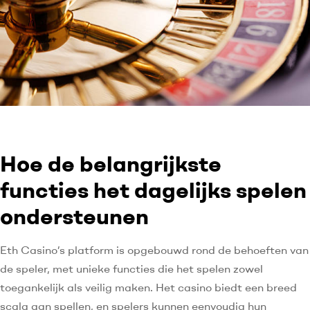
Hoe de belangrijkste
functies het dagelijks spelen
ondersteunen
Eth Casino’s platform is opgebouwd rond de behoeften van
de speler, met unieke functies die het spelen zowel
toegankelijk als veilig maken. Het casino biedt een breed
scala aan spellen, en spelers kunnen eenvoudig hun