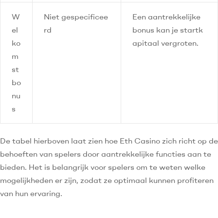
W
Niet gespecificee
Een aantrekkelijke
el
rd
bonus kan je startk
ko
apitaal vergroten.
m
st
bo
nu
s
De tabel hierboven laat zien hoe Eth Casino zich richt op de
behoeften van spelers door aantrekkelijke functies aan te
bieden. Het is belangrijk voor spelers om te weten welke
mogelijkheden er zijn, zodat ze optimaal kunnen profiteren
van hun ervaring.