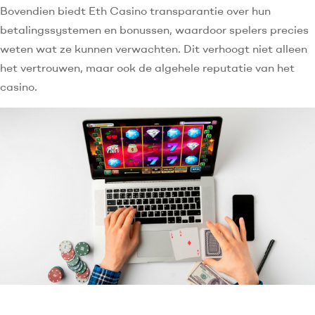
Bovendien biedt Eth Casino transparantie over hun
betalingssystemen en bonussen, waardoor spelers precies
weten wat ze kunnen verwachten. Dit verhoogt niet alleen
het vertrouwen, maar ook de algehele reputatie van het
casino.