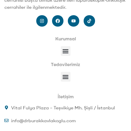
cerrahisi başta olmak üzere ileri laparoskopik-onkolojik
cerrahiler ile ilgilenmektedir.
Kurumsal
Tedavilerimiz
İletişim
Vital Fulya Plaza – Teşvikiye Mh. Şişli / İstanbul
info@drburakkavlakoglu.com