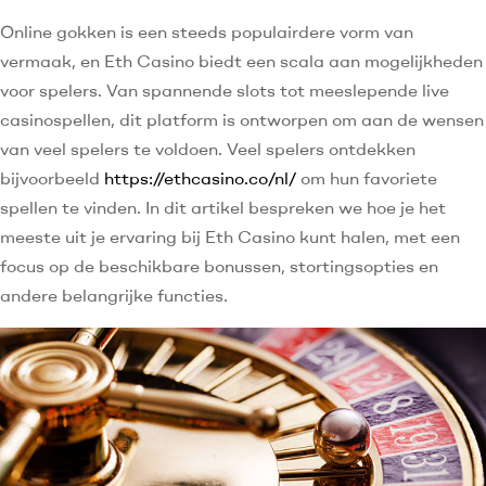
Online gokken is een steeds populairdere vorm van
vermaak, en Eth Casino biedt een scala aan mogelijkheden
voor spelers. Van spannende slots tot meeslepende live
casinospellen, dit platform is ontworpen om aan de wensen
van veel spelers te voldoen. Veel spelers ontdekken
bijvoorbeeld
https://ethcasino.co/nl/
om hun favoriete
spellen te vinden. In dit artikel bespreken we hoe je het
meeste uit je ervaring bij Eth Casino kunt halen, met een
focus op de beschikbare bonussen, stortingsopties en
andere belangrijke functies.