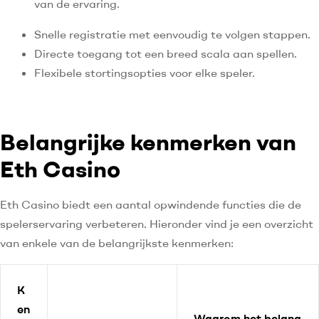
van de ervaring.
Snelle registratie met eenvoudig te volgen stappen.
Directe toegang tot een breed scala aan spellen.
Flexibele stortingsopties voor elke speler.
Belangrijke kenmerken van
Eth Casino
Eth Casino biedt een aantal opwindende functies die de
spelerservaring verbeteren. Hieronder vind je een overzicht
van enkele van de belangrijkste kenmerken:
K
en
Waarom het belang