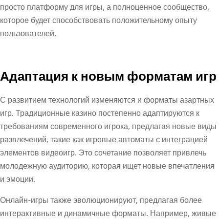
просто платформу для игры, а полноценное сообщество,
которое будет способствовать положительному опыту
пользователей.
Адаптация к новым форматам игр
С развитием технологий изменяются и форматы азартных
игр. Традиционные казино постепенно адаптируются к
требованиям современного игрока, предлагая новые виды
развлечений, такие как игровые автоматы с интеграцией
элементов видеоигр. Это сочетание позволяет привлечь
молодежную аудиторию, которая ищет новые впечатления
и эмоции.
Онлайн-игры также эволюционируют, предлагая более
интерактивные и динамичные форматы. Например, живые