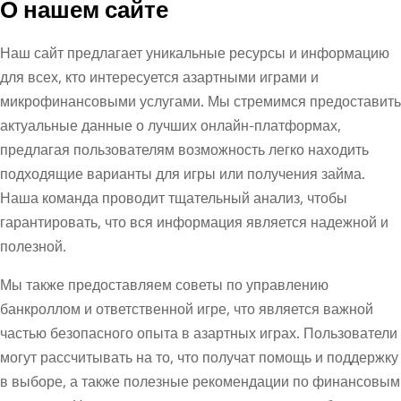
О нашем сайте
Наш сайт предлагает уникальные ресурсы и информацию
для всех, кто интересуется азартными играми и
микрофинансовыми услугами. Мы стремимся предоставить
актуальные данные о лучших онлайн-платформах,
предлагая пользователям возможность легко находить
подходящие варианты для игры или получения займа.
Наша команда проводит тщательный анализ, чтобы
гарантировать, что вся информация является надежной и
полезной.
Мы также предоставляем советы по управлению
банкроллом и ответственной игре, что является важной
частью безопасного опыта в азартных играх. Пользователи
могут рассчитывать на то, что получат помощь и поддержку
в выборе, а также полезные рекомендации по финансовым