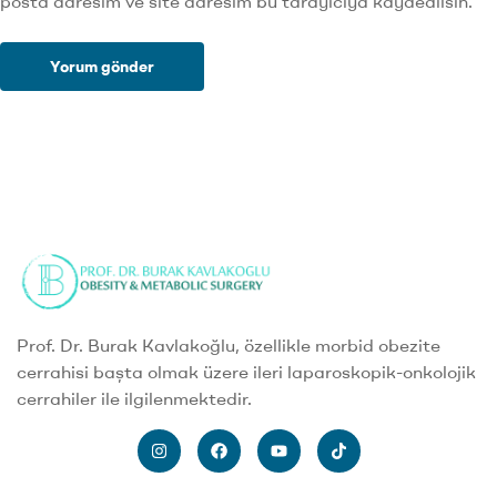
posta adresim ve site adresim bu tarayıcıya kaydedilsin.
Prof. Dr. Burak Kavlakoğlu, özellikle morbid obezite
cerrahisi başta olmak üzere ileri laparoskopik-onkolojik
cerrahiler ile ilgilenmektedir.