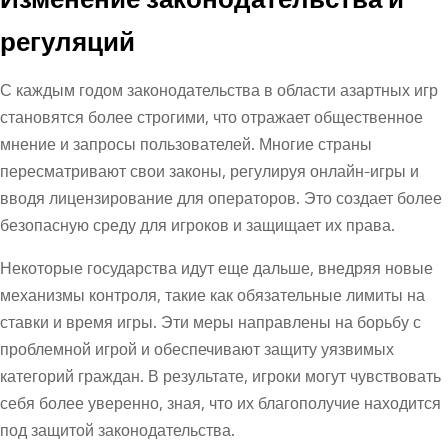
регуляций
С каждым годом законодательства в области азартных игр
становятся более строгими, что отражает общественное
мнение и запросы пользователей. Многие страны
пересматривают свои законы, регулируя онлайн-игры и
вводя лицензирование для операторов. Это создает более
безопасную среду для игроков и защищает их права.
Некоторые государства идут еще дальше, внедряя новые
механизмы контроля, такие как обязательные лимиты на
ставки и время игры. Эти меры направлены на борьбу с
проблемной игрой и обеспечивают защиту уязвимых
категорий граждан. В результате, игроки могут чувствовать
себя более уверенно, зная, что их благополучие находится
под защитой законодательства.