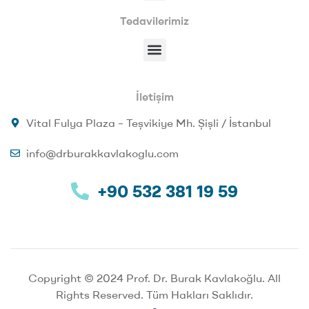
Tedavilerimiz
İletişim
Vital Fulya Plaza – Teşvikiye Mh. Şişli / İstanbul
info@drburakkavlakoglu.com
+90 532 381 19 59
Copyright © 2024 Prof. Dr. Burak Kavlakoğlu. All
Rights Reserved. Tüm Hakları Saklıdır.