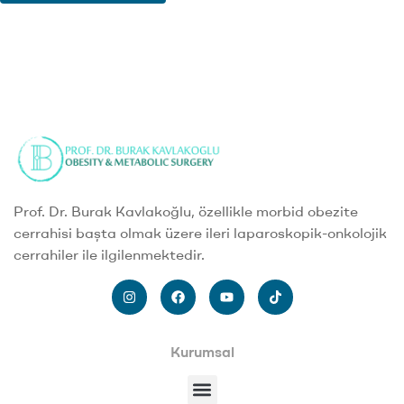
Prof. Dr. Burak Kavlakoğlu, özellikle morbid obezite
cerrahisi başta olmak üzere ileri laparoskopik-onkolojik
cerrahiler ile ilgilenmektedir.
Kurumsal