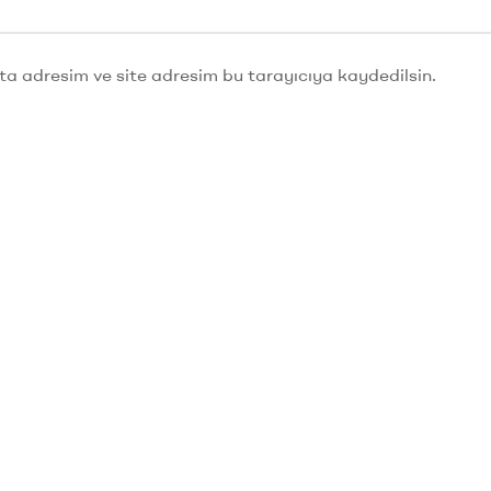
ta adresim ve site adresim bu tarayıcıya kaydedilsin.