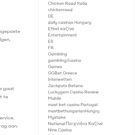
Chicken Road Italia
chickenroad
DE
dolly casinos Hungary
Efbet καζίνο
ongepaste
Entertainment
lgen,
ES
FR
Gambling
gambling/casino
Games
GGBet Greece
Interwetten
Jackpots Betano
je gaat
Luckygem Casino Review
t te
Mobile
most bet casino Portugal
mostbethungarianHungry
ervice.
Mystake
National Παιχνίδια Καζίνο
rag aan.
Nine Casino