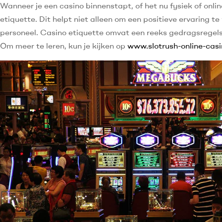
Wanneer je een casino binnenstapt, of het nu fysiek of onlin
etiquette. Dit helpt niet alleen om een positieve ervaring t
personeel. Casino etiquette omvat een reeks gedragsregel
Om meer te leren, kun je kijken op
www.slotrush-online-cas