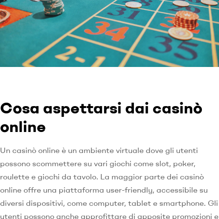
Cosa aspettarsi dai casinò
online
Un casinò online è un ambiente virtuale dove gli utenti
possono scommettere su vari giochi come slot, poker,
roulette e giochi da tavolo. La maggior parte dei casinò
online offre una piattaforma user-friendly, accessibile su
diversi dispositivi, come computer, tablet e smartphone. Gli
utenti possono anche approfittare di apposite promozioni e