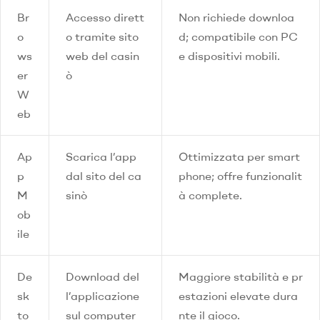
Br
Accesso dirett
Non richiede downloa
o
o tramite sito
d; compatibile con PC
ws
web del casin
e dispositivi mobili.
er
ò
W
eb
Ap
Scarica l’app
Ottimizzata per smart
p
dal sito del ca
phone; offre funzionalit
M
sinò
à complete.
ob
ile
De
Download del
Maggiore stabilità e pr
sk
l’applicazione
estazioni elevate dura
to
sul computer
nte il gioco.