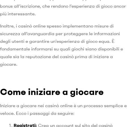
bonus all’iscrizione, che rendono l’esperienza di gioco ancor
più interessante.
Inoltre, i casinò online spesso implementano misure di
sicurezza all’avanguardia per proteggere le informazioni
degli utenti e garantire un’esperienza di gioco equa. È
fondamentale informarsi su quali giochi siano disponibili e
quale sia la reputazione del casinò prima di iniziare a
giocare.
Come iniziare a giocare
Iniziare a giocare nei casinò online è un processo semplice e
veloce. Ecco i passaggi da seguire:
Registrati:
Crea un account sul sito del casinò