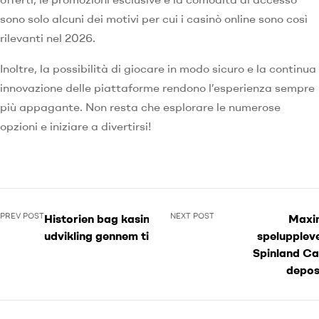
sono solo alcuni dei motivi per cui i casinò online sono così
rilevanti nel 2026.
Inoltre, la possibilità di giocare in modo sicuro e la continua
innovazione delle piattaforme rendono l’esperienza sempre
più appagante. Non resta che esplorare le numerose
opzioni e iniziare a divertirsi!
PREV POST
NEXT POST
Historien bag kasinoernes
Maxi
udvikling gennem tiden
spelupplev
Spinland Ca
depos