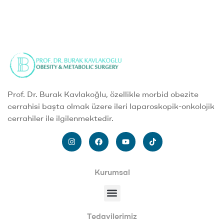
Prof. Dr. Burak Kavlakoğlu, özellikle morbid obezite
cerrahisi başta olmak üzere ileri laparoskopik-onkolojik
cerrahiler ile ilgilenmektedir.
Kurumsal
Tedavilerimiz