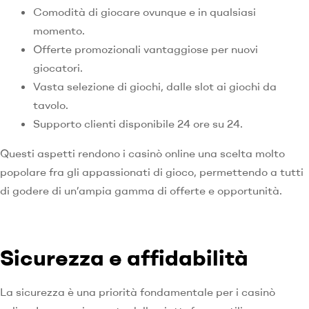
Comodità di giocare ovunque e in qualsiasi
momento.
Offerte promozionali vantaggiose per nuovi
giocatori.
Vasta selezione di giochi, dalle slot ai giochi da
tavolo.
Supporto clienti disponibile 24 ore su 24.
Questi aspetti rendono i casinò online una scelta molto
popolare fra gli appassionati di gioco, permettendo a tutti
di godere di un’ampia gamma di offerte e opportunità.
Sicurezza e affidabilità
La sicurezza è una priorità fondamentale per i casinò