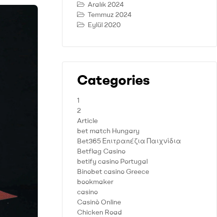
Aralık 2024
Temmuz 2024
Eylül 2020
Categories
1
2
Article
bet match Hungary
Bet365 Επιτραπέζια Παιχνίδια
Betflag Casino
betify casino Portugal
Binobet casino Greece
bookmaker
casino
Casinò Online
Chicken Road