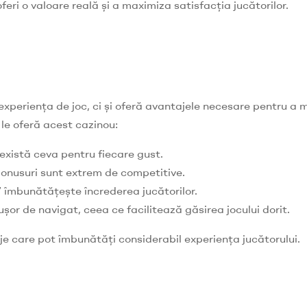
eri o valoare reală și a maximiza satisfacția jucătorilor.
experiența de joc, ci și oferă avantajele necesare pentru a
 le oferă acest cazinou:
xistă ceva pentru fiecare gust.
bonusuri sunt extrem de competitive.
7 îmbunătățește încrederea jucătorilor.
șor de navigat, ceea ce facilitează găsirea jocului dorit.
je care pot îmbunătăți considerabil experiența jucătorului.