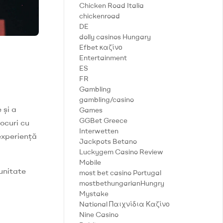
Chicken Road Italia
chickenroad
DE
dolly casinos Hungary
Efbet καζίνο
Entertainment
ES
FR
Gambling
gambling/casino
 și a
Games
GGBet Greece
jocuri cu
Interwetten
 experiență
Jackpots Betano
Luckygem Casino Review
Mobile
tunitate
most bet casino Portugal
mostbethungarianHungry
Mystake
National Παιχνίδια Καζίνο
Nine Casino