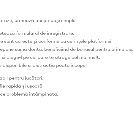
lotrize, urmează acești pași simpli:
etează formularul de înregistrare.
e sunt corecte și conforme cu cerințele platformei.
epune suma dorită, beneficiind de bonusul pentru prima de
 și alege-l pe cel care te atrage cel mai mult.
te disponibile și distracția poate începe!
bil pentru jucători.
fie rapidă și ușoară.
ice problemă întâmpinată.