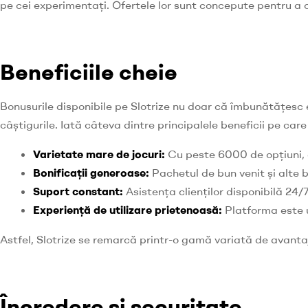
pe cei experimentați. Ofertele lor sunt concepute pentru a of
Beneficiile cheie
Bonusurile disponibile pe Slotrize nu doar că îmbunătățesc 
câștigurile. Iată câteva dintre principalele beneficii pe care
Varietate mare de jocuri:
Cu peste 6000 de opțiuni, e
Bonificații generoase:
Pachetul de bun venit și alte 
Suport constant:
Asistența clienților disponibilă 24/
Experiență de utilizare prietenoasă:
Platforma este u
Astfel, Slotrize se remarcă printr-o gamă variată de avanta
Încredere și securitate