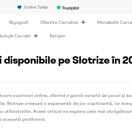
Online Talep
Biyografi
Obezite Cerrahisi
Metabolik Cerra
olojik Cerrahi
İletişim
 disponibile pe Slotrize în 
atoare cazinouri online, oferind o gamă variată de jocuri și b
le, Slotrize creează o experiență de joc captivantă, iar bonu
 utilizatorilor. Acest articol va explora cele mai atrăgătoa
ră această platformă.