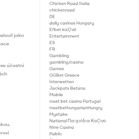
Chicken Road Italia
chickenroad
DE
dolly casinos Hungary
Efbet καζίνο
slavil jako
Entertainment
ES
uace
FR
Gambling
gambling/casino
 se účastní
Games
pěch
GGBet Greece
Interwetten
Jackpots Betano
Mobile
most bet casino Portugal
mostbethungarianHungry
Mystake
National Παιχνίδια Καζίνο
mkou.
Nine Casino
roví
Pablic