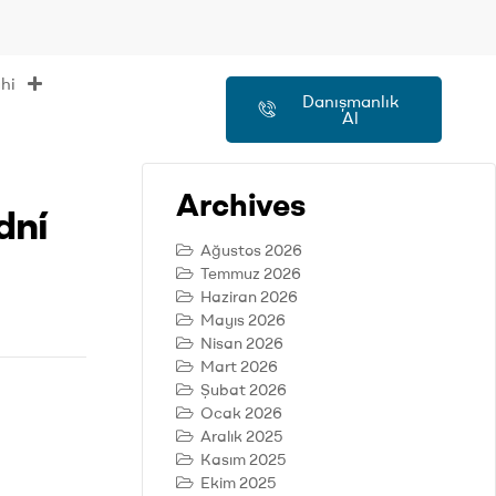
hi
Danışmanlık
Al
Archives
dní
Ağustos 2026
Temmuz 2026
Haziran 2026
Mayıs 2026
Nisan 2026
Mart 2026
Şubat 2026
Ocak 2026
Aralık 2025
Kasım 2025
Ekim 2025