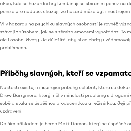
akce, kde se hazardní hry kombinují se sbíráním peněz na do
peníze pro nadace, ukazují, že hazard může být i nástroje
Vliv hazardu na psychiku slavných osobností je rovněž význa
stávají způsobem, jak se s těmito emocemi vypořádat. To můž
ale i osobní životy. Je důležité, aby si celebrity uvědomov
problémech.
Příběhy slavných, kteří se vzpamato
Naštěstí existují i inspirující příběhy celebrit, které se
Drew Barrymore, který měl v minulosti problémy s drogami a 
sobě a stala se úspěšnou producentkou a režisérkou. Její pří
uzdravení.
Dalším příkladem je herec Matt Damon, který se úspěšně odk