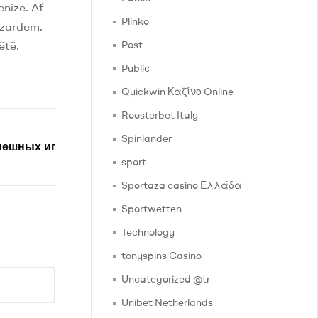
eníze. Ať
Plinko
hazardem.
Post
ětě.
Public
Quickwin Καζίνο Online
Roosterbet Italy
Spinlander
спешных игроков
sport
Sportaza casino Ελλάδα
Sportwetten
Technology
tonyspins Casino
Uncategorized @tr
Unibet Netherlands