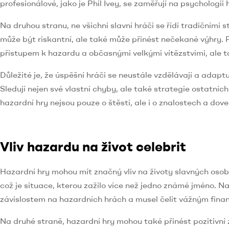
profesionálové, jako je Phil Ivey, se zaměřují na psychologii 
Na druhou stranu, ne všichni slavní hráči se řídí tradičními s
může být riskantní, ale také může přinést nečekané výhry. 
přístupem k hazardu a občasnými velkými vítězstvími, ale 
Důležité je, že úspěšní hráči se neustále vzdělávají a adapt
Sledují nejen své vlastní chyby, ale také strategie ostatníc
hazardní hry nejsou pouze o štěstí, ale i o znalostech a dov
Vliv hazardu na život celebrit
Hazardní hry mohou mít značný vliv na životy slavných osob
což je situace, kterou zažilo více než jedno známé jméno. 
závislostem na hazardních hrách a musel čelit vážným fina
Na druhé straně, hazardní hry mohou také přinést pozitivní