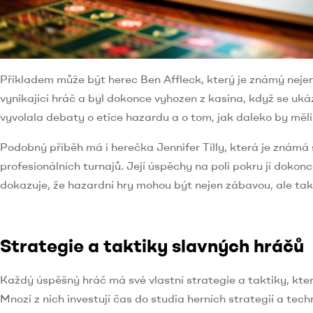
Příkladem může být herec Ben Affleck, který je známý nejen 
vynikající hráč a byl dokonce vyhozen z kasina, když se ukáz
vyvolala debaty o etice hazardu a o tom, jak daleko by měli 
Podobný příběh má i herečka Jennifer Tilly, která je známá s
profesionálních turnajů. Její úspěchy na poli pokru jí dokonc
dokazuje, že hazardní hry mohou být nejen zábavou, ale tak
Strategie a taktiky slavných hráčů
Každý úspěšný hráč má své vlastní strategie a taktiky, kte
Mnozí z nich investují čas do studia herních strategií a tec