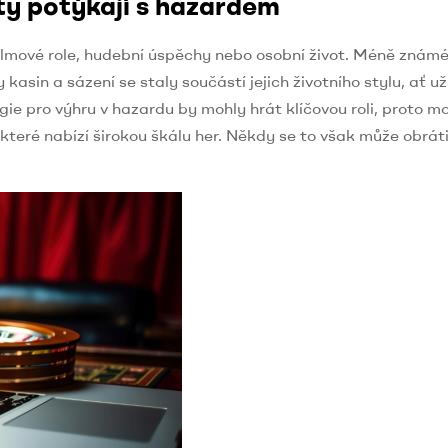
ity potýkají s hazardem
h filmové role, hudební úspěchy nebo osobní život. Méně známé
asin a sázení se staly součástí jejich životního stylu, ať už
gie pro výhru v hazardu by mohly hrát klíčovou roli, proto m
 které nabízí širokou škálu her. Někdy se to však může obráti