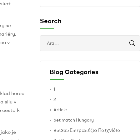
ískat
Search
ry se
ariéry,
nou v
Blog Categories
1
íklad herec
2
 sílu v
Article
e cesta k
bet match Hungary
Bet365 Επιτραπέζια Παιχνίδια
jako je