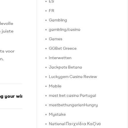
ES
FR
Gambling
devolle
gambling/casino
 juiste
Games
GGBet Greece
ts voor
Interwetten
n.
Jackpots Betano
Luckygem Casino Review
Mobile
most bet casino Portugal
ng your winnings
mostbethungarianHungry
Mystake
National Παιχνίδια Καζίνο