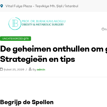
Vital Fulya Plaza – Teşvikiye Mh. Şişli / İstanbul
Onk
UNCATEGORIZED @TR
De geheimen onthullen om g
Strategieën en tips
Şubat 25, 2026
By
admin
Begrijp de Spellen