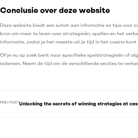
Conclusie over deze website
Deze website biedt een schat aan informatie en tips voor z
bron om meer te leren over strategieën, spellen en het verbe
informatie, zodat je het meeste uit je tijd in het casino kunt
Of je nu op zoek bent naar specifieke spelstrategieën of a
iedereen. Neem de tijd om de verschillende secties te verk
PREV POST
Unlocking the secrets of winning strategies at cas