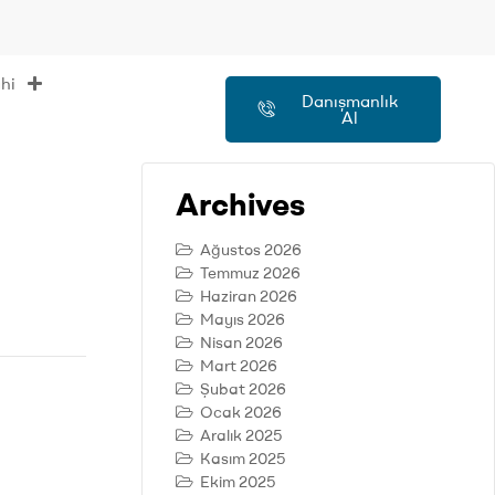
hi
Danışmanlık
Al
Archives
Ağustos 2026
Temmuz 2026
Haziran 2026
Mayıs 2026
Nisan 2026
Mart 2026
Şubat 2026
Ocak 2026
Aralık 2025
Kasım 2025
Ekim 2025