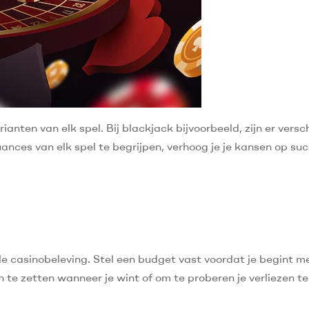
anten van elk spel. Bij blackjack bijvoorbeeld, zijn er versc
nuances van elk spel te begrijpen, verhoog je je kansen op su
lle casinobeleving. Stel een budget vast voordat je begint m
in te zetten wanneer je wint of om te proberen je verliezen t