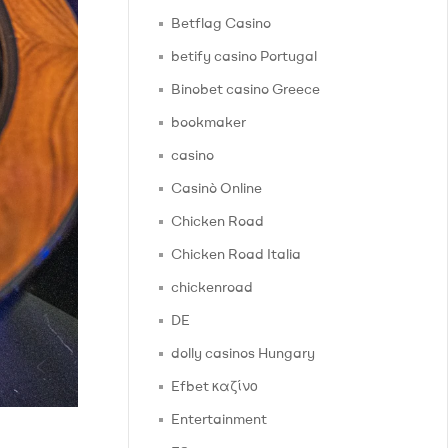
Betflag Casino
betify casino Portugal
Binobet casino Greece
bookmaker
casino
Casinò Online
Chicken Road
Chicken Road Italia
chickenroad
DE
dolly casinos Hungary
Efbet καζίνο
Entertainment