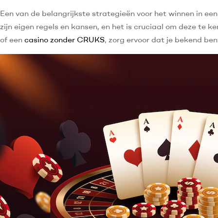
Een van de belangrijkste strategieën voor het winnen in een 
zijn eigen regels en kansen, en het is cruciaal om deze te ke
of een
casino zonder CRUKS
, zorg ervoor dat je bekend be