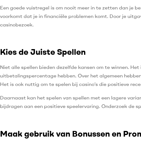
Een goede vuistregel is om nooit meer in te zetten dan je be
voorkomt dat je in financiële problemen komt. Door je uitga
casinobezoek.
Kies de Juiste Spellen
Niet alle spellen bieden dezelfde kansen om te winnen. Het 
uitbetalingspercentage hebben. Over het algemeen hebben 
Het is ook nuttig om te spelen bij casino’s die positieve r
Daarnaast kan het spelen van spellen met een lagere varia
bijdragen aan een positieve speelervaring. Onderzoek de spe
Maak gebruik van Bonussen en Pro