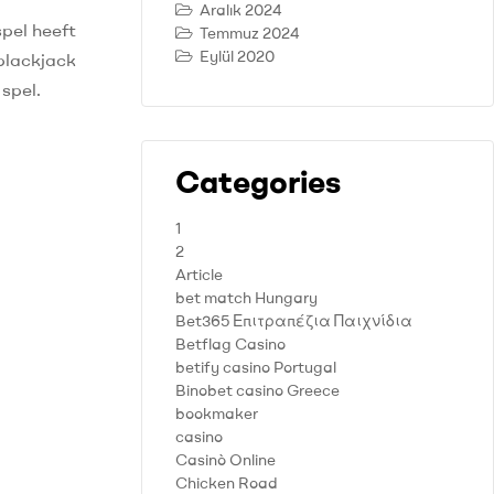
Aralık 2024
spel heeft
Temmuz 2024
Eylül 2020
 blackjack
spel.
Categories
1
2
Article
bet match Hungary
Bet365 Επιτραπέζια Παιχνίδια
Betflag Casino
betify casino Portugal
Binobet casino Greece
bookmaker
casino
Casinò Online
Chicken Road