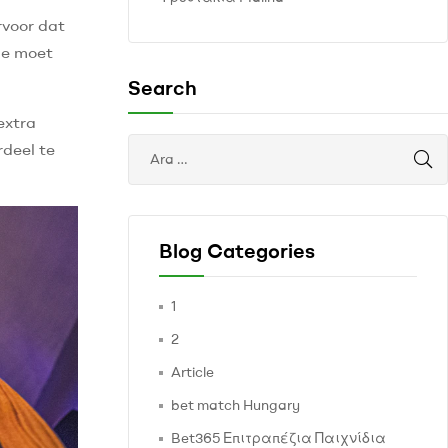
rvoor dat
je moet
Search
extra
rdeel te
Blog Categories
1
2
Article
bet match Hungary
Bet365 Επιτραπέζια Παιχνίδια