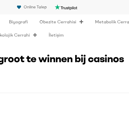
Online Talep
Biyografi
Obezite Cerrahisi
Metabolik Cerra
olojik Cerrahi
İletişim
root te winnen bij casinos