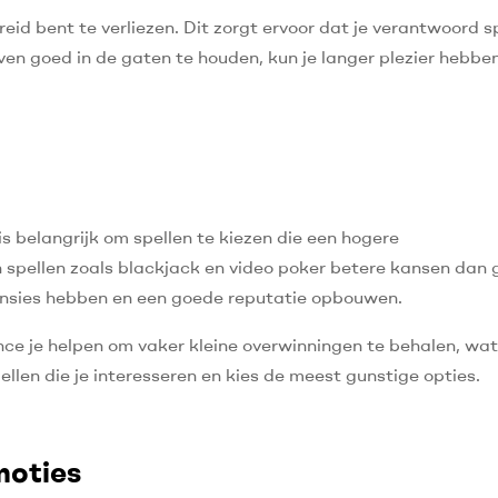
reid bent te verliezen. Dit zorgt ervoor dat je verantwoord s
ven goed in de gaten te houden, kun je langer plezier hebben
is belangrijk om spellen te kiezen die een hogere
spellen zoals blackjack en video poker betere kansen dan 
ecensies hebben en een goede reputatie opbouwen.
nce je helpen om vaker kleine overwinningen te behalen, wa
llen die je interesseren en kies de meest gunstige opties.
moties