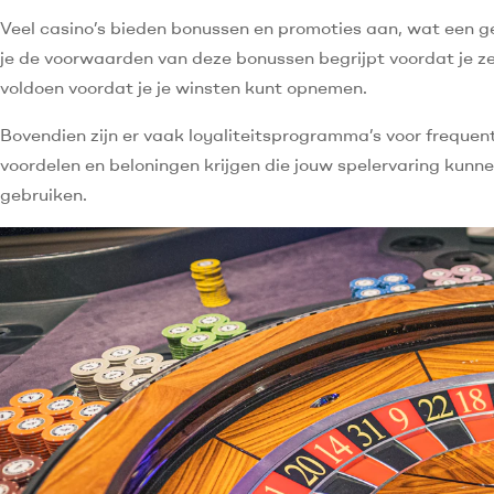
Veel casino’s bieden bonussen en promoties aan, wat een ge
je de voorwaarden van deze bonussen begrijpt voordat je z
voldoen voordat je je winsten kunt opnemen.
Bovendien zijn er vaak loyaliteitsprogramma’s voor frequent
voordelen en beloningen krijgen die jouw spelervaring kunne
gebruiken.