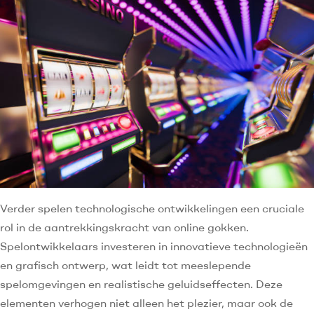
Verder spelen technologische ontwikkelingen een cruciale
rol in de aantrekkingskracht van online gokken.
Spelontwikkelaars investeren in innovatieve technologieën
en grafisch ontwerp, wat leidt tot meeslepende
spelomgevingen en realistische geluidseffecten. Deze
elementen verhogen niet alleen het plezier, maar ook de