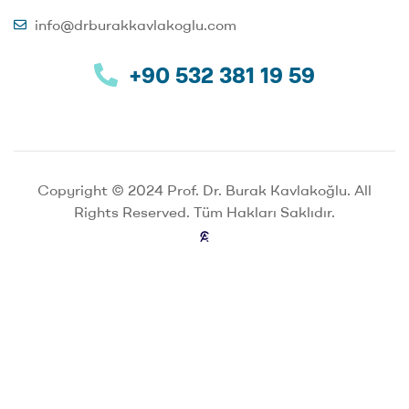
info@drburakkavlakoglu.com
+90 532 381 19 59
Copyright © 2024 Prof. Dr. Burak Kavlakoğlu. All
Rights Reserved. Tüm Hakları Saklıdır.