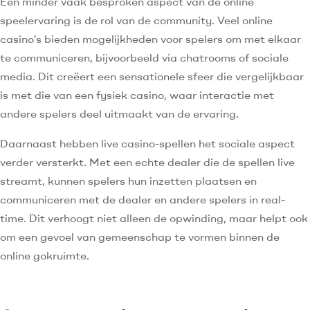
Een minder vaak besproken aspect van de online
speelervaring is de rol van de community. Veel online
casino’s bieden mogelijkheden voor spelers om met elkaar
te communiceren, bijvoorbeeld via chatrooms of sociale
media. Dit creëert een sensationele sfeer die vergelijkbaar
is met die van een fysiek casino, waar interactie met
andere spelers deel uitmaakt van de ervaring.
Daarnaast hebben live casino-spellen het sociale aspect
verder versterkt. Met een echte dealer die de spellen live
streamt, kunnen spelers hun inzetten plaatsen en
communiceren met de dealer en andere spelers in real-
time. Dit verhoogt niet alleen de opwinding, maar helpt ook
om een gevoel van gemeenschap te vormen binnen de
online gokruimte.