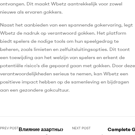
ontvangen. Dit maakt Wbetz aantrekkelijk voor zowel
nieuwe als ervaren gokkers.
Naast het aanbieden van een spannende gokervaring, legt
Wbetz de nadruk op verantwoord gokken. Het platform
biedt spelers de nodige tools om hun speelgedrag te
beheren, zoals limieten en zelfuitsluitingsopties. Dit toont
een toewijding aan het welzijn van spelers en erkent de
potentiële risico’s die gepaard gaan met gokken. Door deze
verantwoordelijkheden serieus te nemen, kan Wbetz een
positieve impact hebben op de samenleving en bijdragen
aan een gezondere gokcultuur.
PREV POST
NEXT POST
Влияние азартных игр на
Complete G