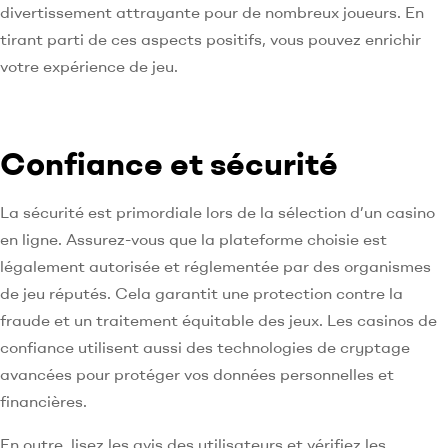
divertissement attrayante pour de nombreux joueurs. En
tirant parti de ces aspects positifs, vous pouvez enrichir
votre expérience de jeu.
Confiance et sécurité
La sécurité est primordiale lors de la sélection d’un casino
en ligne. Assurez-vous que la plateforme choisie est
légalement autorisée et réglementée par des organismes
de jeu réputés. Cela garantit une protection contre la
fraude et un traitement équitable des jeux. Les casinos de
confiance utilisent aussi des technologies de cryptage
avancées pour protéger vos données personnelles et
financières.
En outre, lisez les avis des utilisateurs et vérifiez les