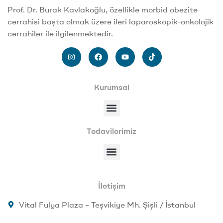
Prof. Dr. Burak Kavlakoğlu, özellikle morbid obezite
cerrahisi başta olmak üzere ileri laparoskopik-onkolojik
cerrahiler ile ilgilenmektedir.
Kurumsal
Tedavilerimiz
İletişim
Vital Fulya Plaza – Teşvikiye Mh. Şişli / İstanbul