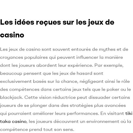
Les idées reçues sur les jeux de
casino
Les jeux de casino sont souvent entourés de mythes et de
croyances populaires qui peuvent influencer la manière
dont les joueurs abordent leur expérience. Par exemple,
beaucoup pensent que les jeux de hasard sont
exclusivement basés sur la chance, négligeant ainsi le rôle
des compétences dans certains jeux tels que le poker ou le
blackjack. Cette vision réductrice peut dissuader certains
joueurs de se plonger dans des stratégies plus avancées
qui pourraient améliorer leurs performances. En visitant
tiki
taka casino
, les joueurs découvrent un environnement où la
compétence prend tout son sens.