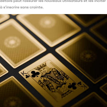
détails peut rassurer les nouveaux utilisateurs et les inciter
à s’inscrire sans crainte.