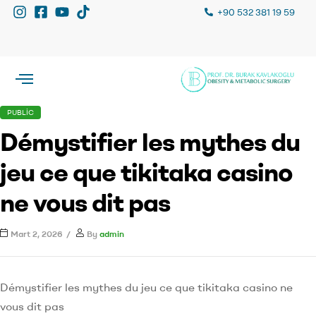
+90 532 381 19 59
PUBLIC
Démystifier les mythes du
jeu ce que tikitaka casino
ne vous dit pas
Mart 2, 2026
By
admin
Démystifier les mythes du jeu ce que tikitaka casino ne
vous dit pas