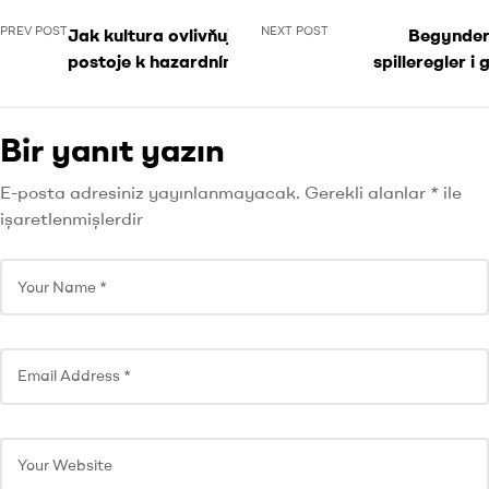
PREV POST
NEXT POST
Jak kultura ovlivňuje naše
Begynderg
postoje k hazardním hrám
spilleregler i
Bir yanıt yazın
E-posta adresiniz yayınlanmayacak.
Gerekli alanlar
*
ile
işaretlenmişlerdir