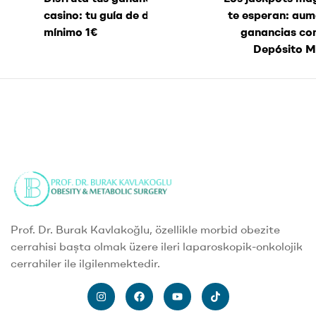
casino: tu guía de depósito
te esperan: aum
mínimo 1€
ganancias co
Depósito M
Prof. Dr. Burak Kavlakoğlu, özellikle morbid obezite
cerrahisi başta olmak üzere ileri laparoskopik-onkolojik
cerrahiler ile ilgilenmektedir.