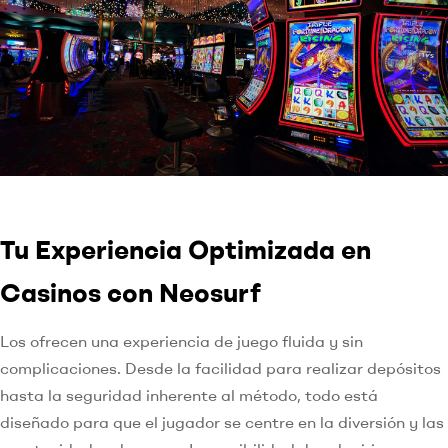
Tu Experiencia Optimizada en
Casinos con Neosurf
Los ofrecen una experiencia de juego fluida y sin
complicaciones. Desde la facilidad para realizar depósitos
hasta la seguridad inherente al método, todo está
diseñado para que el jugador se centre en la diversión y las