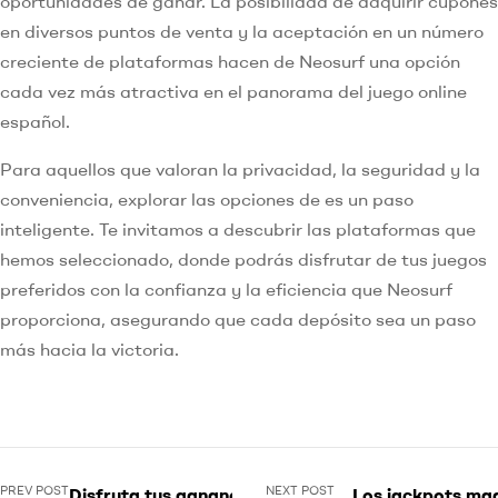
oportunidades de ganar. La posibilidad de adquirir cupones
en diversos puntos de venta y la aceptación en un número
creciente de plataformas hacen de Neosurf una opción
cada vez más atractiva en el panorama del juego online
español.
Para aquellos que valoran la privacidad, la seguridad y la
conveniencia, explorar las opciones de es un paso
inteligente. Te invitamos a descubrir las plataformas que
hemos seleccionado, donde podrás disfrutar de tus juegos
preferidos con la confianza y la eficiencia que Neosurf
proporciona, asegurando que cada depósito sea un paso
más hacia la victoria.
PREV POST
NEXT POST
Disfruta tus ganancias de
Los jackpots mag