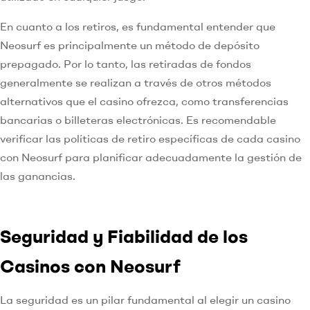
En cuanto a los retiros, es fundamental entender que
Neosurf es principalmente un método de depósito
prepagado. Por lo tanto, las retiradas de fondos
generalmente se realizan a través de otros métodos
alternativos que el casino ofrezca, como transferencias
bancarias o billeteras electrónicas. Es recomendable
verificar las políticas de retiro específicas de cada casino
con Neosurf para planificar adecuadamente la gestión de
las ganancias.
Seguridad y Fiabilidad de los
Casinos con Neosurf
La seguridad es un pilar fundamental al elegir un casino