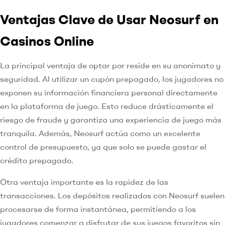
Ventajas Clave de Usar Neosurf en
Casinos Online
La principal ventaja de optar por reside en su anonimato y
seguridad. Al utilizar un cupón prepagado, los jugadores no
exponen su información financiera personal directamente
en la plataforma de juego. Esto reduce drásticamente el
riesgo de fraude y garantiza una experiencia de juego más
tranquila. Además, Neosurf actúa como un excelente
control de presupuesto, ya que solo se puede gastar el
crédito prepagado.
Otra ventaja importante es la rapidez de las
transacciones. Los depósitos realizados con Neosurf suelen
procesarse de forma instantánea, permitiendo a los
jugadores comenzar a disfrutar de sus juegos favoritos sin