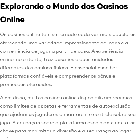
Explorando o Mundo dos Casinos
Online
Os casinos online têm se tornado cada vez mais populares,
oferecendo uma variedade impressionante de jogos e a
conveniência de jogar a partir de casa. A experiência
online, no entanto, traz desafios e oportunidades
diferentes dos casinos físicos. É essencial escolher
plataformas confiáveis e compreender os bônus e
promoções oferecidos.
Além disso, muitos casinos online disponibilizam recursos
como limites de apostas e ferramentas de autoexclusão,
que ajudam os jogadores a manterem o controle sobre seu
jogo. A educação sobre a plataforma escolhida é um fator
chave para maximizar a diversão e a segurança ao jogar