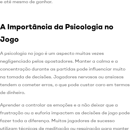
e até mesmo de ganhar.
A Importância da Psicologia no
Jogo
A psicologia no jogo é um aspecto muitas vezes
negligenciado pelos apostadores. Manter a calma e a
concentração durante as partidas pode influenciar muito
na tomada de decisões. Jogadores nervosos ou ansiosos
tendem a cometer erros, o que pode custar caro em termos
de dinheiro.
Aprender a controlar as emoções e a não deixar que a
frustração ou a euforia impactem as decisões de jogo pode
fazer toda a diferença. Muitos jogadores de sucesso
utilizam técnicas de meditação ou respiração para manter