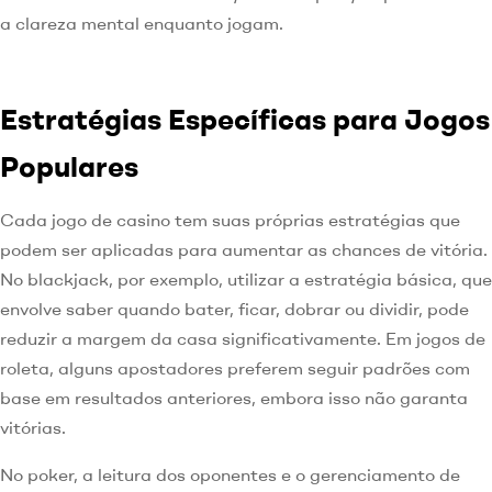
a clareza mental enquanto jogam.
Estratégias Específicas para Jogos
Populares
Cada jogo de casino tem suas próprias estratégias que
podem ser aplicadas para aumentar as chances de vitória.
No blackjack, por exemplo, utilizar a estratégia básica, que
envolve saber quando bater, ficar, dobrar ou dividir, pode
reduzir a margem da casa significativamente. Em jogos de
roleta, alguns apostadores preferem seguir padrões com
base em resultados anteriores, embora isso não garanta
vitórias.
No poker, a leitura dos oponentes e o gerenciamento de