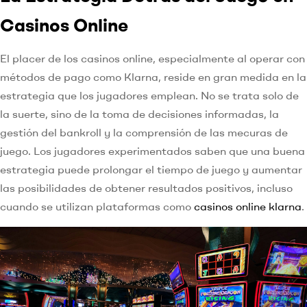
Casinos Online
El placer de los casinos online, especialmente al operar con
métodos de pago como Klarna, reside en gran medida en la
estrategia que los jugadores emplean. No se trata solo de
la suerte, sino de la toma de decisiones informadas, la
gestión del bankroll y la comprensión de las mecuras de
juego. Los jugadores experimentados saben que una buena
estrategia puede prolongar el tiempo de juego y aumentar
las posibilidades de obtener resultados positivos, incluso
cuando se utilizan plataformas como
casinos online klarna
.