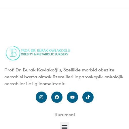
Prof. Dr. Burak Kavlakoğlu, özellikle morbid obezite
cerrahisi başta olmak üzere ileri laparoskopik-onkolojik
cerrahiler ile ilgilenmektedir.
Kurumsal