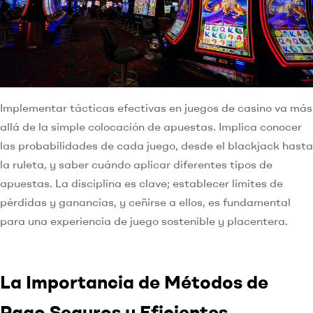
Implementar tácticas efectivas en juegos de casino va más
allá de la simple colocación de apuestas. Implica conocer
las probabilidades de cada juego, desde el blackjack hasta
la ruleta, y saber cuándo aplicar diferentes tipos de
apuestas. La disciplina es clave; establecer límites de
pérdidas y ganancias, y ceñirse a ellos, es fundamental
para una experiencia de juego sostenible y placentera.
La Importancia de Métodos de
Pago Seguros y Eficientes