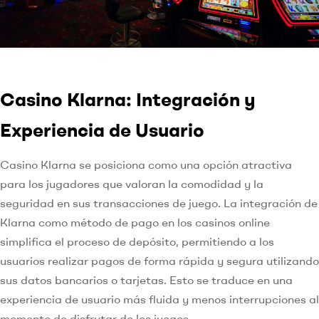
Casino Klarna: Integración y
Experiencia de Usuario
Casino Klarna se posiciona como una opción atractiva
para los jugadores que valoran la comodidad y la
seguridad en sus transacciones de juego. La integración de
Klarna como método de pago en los casinos online
simplifica el proceso de depósito, permitiendo a los
usuarios realizar pagos de forma rápida y segura utilizando
sus datos bancarios o tarjetas. Esto se traduce en una
experiencia de usuario más fluida y menos interrupciones al
momento de disfrutar de los juegos.