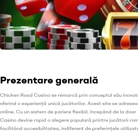
Prezentare generală
Chicken Road Casino se remarcă prin conceptul său inovati
oferind o experiență unică jucătorilor. Acest site se adreseaz
online. Cu un sistem de pariere flexibil, începând de la doar
Casino devine rapid o alegere populară printre jucătorii rom
facilitând accesibilitatea, indiferent de preferințele utilizato