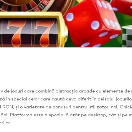
v de jocuri care combină distracția arcade cu elemente de 
ă în special celor care caută ceva diferit în peisajul jocuril
 1 RON, și o varietate de bonusuri pentru utilizatori noi, Chi
âni. Platforma este disponibilă atât pe desktop, cât și pe m
rilor.