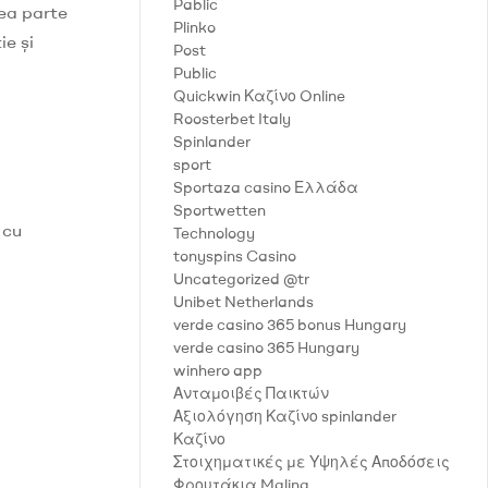
Pablic
vea parte
Plinko
ie și
Post
Public
Quickwin Καζίνο Online
Roosterbet Italy
Spinlander
sport
Sportaza casino Ελλάδα
Sportwetten
 cu
Technology
tonyspins Casino
Uncategorized @tr
Unibet Netherlands
verde casino 365 bonus Hungary
verde casino 365 Hungary
winhero app
Ανταμοιβές Παικτών
Αξιολόγηση Καζίνο spinlander
Καζίνο
Στοιχηματικές με Υψηλές Αποδόσεις
Φρουτάκια Malina