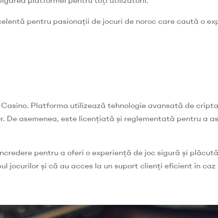
lentă pentru pasionații de jocuri de noroc care caută o ex
d Casino. Platforma utilizează tehnologie avansată de cript
ilor. De asemenea, este licențiată și reglementată pentru a a
credere pentru a oferi o experiență de joc sigură și plăcută
l jocurilor și că au acces la un suport clienți eficient în caz