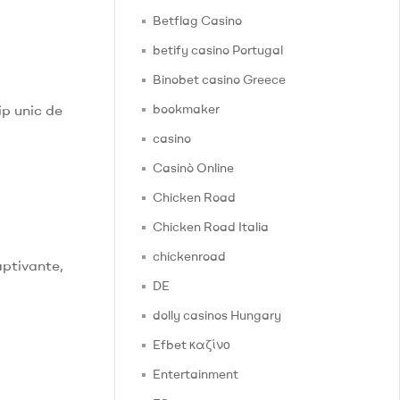
Betflag Casino
betify casino Portugal
Binobet casino Greece
bookmaker
ip unic de
casino
Casinò Online
Chicken Road
Chicken Road Italia
chickenroad
aptivante,
DE
dolly casinos Hungary
Efbet καζίνο
Entertainment