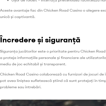
Aceste avantaje fac din Chicken Road Casino o alegere exce
unică și captivantă.
Încredere și siguranță
Siguranța jucătorilor este o prioritate pentru Chicken Roa
a proteja informațiile personale și financiare ale utilizator
mediu de joc echitabil și transparent.
Chicken Road Casino colaborează cu furnizori de jocuri de în
pot avea liniștea sufletească știind că sunt protejați în timpu
probleme sau întrebări.