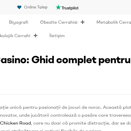
Online Talep
Biyografi
Obezite Cerrahisi
Metabolik Cerra
olojik Cerrahi
İletişim
sino: Ghid complet pentru
ație unică pentru pasionații de jocuri de noroc. Această pl
inovator, unde jucătorii controlează o pasăre care traverse
 Chicken Road
, care nu doar că promite distracție, dar se 
suri atrăgătoare și opțiuni flexibile de pariere.