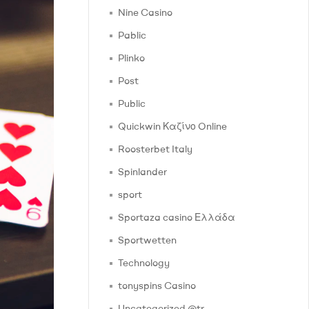
Nine Casino
Pablic
Plinko
Post
Public
Quickwin Καζίνο Online
Roosterbet Italy
Spinlander
sport
Sportaza casino Ελλάδα
Sportwetten
Technology
tonyspins Casino
Uncategorized @tr