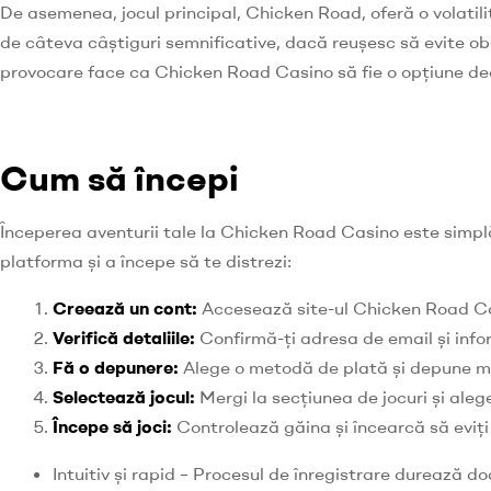
De asemenea, jocul principal, Chicken Road, oferă o volati
de câteva câștiguri semnificative, dacă reușesc să evite ob
provocare face ca Chicken Road Casino să fie o opțiune deos
Cum să începi
Începerea aventurii tale la Chicken Road Casino este simplă
platforma și a începe să te distrezi:
Creează un cont:
Accesează site-ul Chicken Road Cas
Verifică detaliile:
Confirmă-ți adresa de email și infor
Fă o depunere:
Alege o metodă de plată și depune mi
Selectează jocul:
Mergi la secțiunea de jocuri și ale
Începe să joci:
Controlează găina și încearcă să eviți
Intuitiv și rapid – Procesul de înregistrare durează d