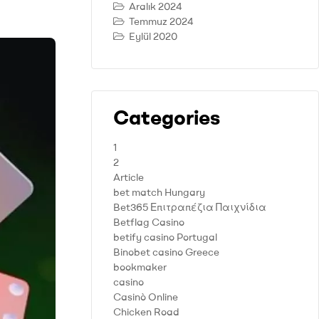
Aralık 2024
Temmuz 2024
Eylül 2020
Categories
1
2
Article
bet match Hungary
Bet365 Επιτραπέζια Παιχνίδια
Betflag Casino
betify casino Portugal
Binobet casino Greece
bookmaker
casino
Casinò Online
Chicken Road