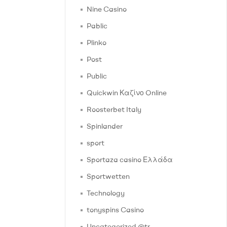
Nine Casino
Pablic
Plinko
Post
Public
Quickwin Καζίνο Online
Roosterbet Italy
Spinlander
sport
Sportaza casino Ελλάδα
Sportwetten
Technology
tonyspins Casino
Uncategorized @tr