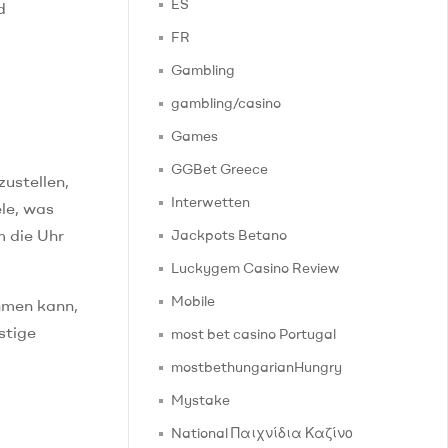
ES
d
FR
Gambling
gambling/casino
Games
GGBet Greece
zustellen,
Interwetten
ele, was
m die Uhr
Jackpots Betano
Luckygem Casino Review
Mobile
ehmen kann,
stige
most bet casino Portugal
mostbethungarianHungry
Mystake
National Παιχνίδια Καζίνο