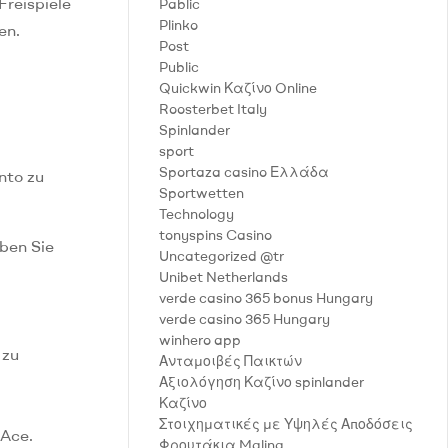
Freispiele
Pablic
Plinko
en.
Post
Public
Quickwin Καζίνο Online
Roosterbet Italy
Spinlander
sport
Sportaza casino Ελλάδα
nto zu
Sportwetten
Technology
tonyspins Casino
ben Sie
Uncategorized @tr
Unibet Netherlands
verde casino 365 bonus Hungary
verde casino 365 Hungary
winhero app
 zu
Ανταμοιβές Παικτών
Αξιολόγηση Καζίνο spinlander
Καζίνο
Στοιχηματικές με Υψηλές Αποδόσεις
tAce.
Φρουτάκια Malina