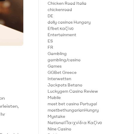
Chicken Road Italia
chickenroad
DE
dolly casinos Hungary
Efbet καζίνο
Entertainment
ES
FR
Gambling
gambling/casino
Games
GGBet Greece
Interwetten
Jackpots Betano
Luckygem Casino Review
Mobile
von
most bet casino Portugal
leisten,
mostbethungarianHungry
Uhr
Mystake
National Παιχνίδια Καζίνο
Nine Casino