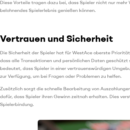
Diese Vorteile tragen dazu bei, dass Spieler nicht nur mehr
belohnendes Spielerlebnis genießen können.
Vertrauen und Sicherheit
Die Sicherheit der Spieler hat für WestAce oberste Priorit
dass alle Transaktionen und persönlichen Daten geschützt s
bedeutet, dass Spieler in einer vertrauenswürdigen Umgebu
zur Verfügung, um bei Fragen oder Problemen zu helfen.
Zusätzlich sorgt die schnelle Bearbeitung von Auszahlungen
dafür, dass Spieler ihren Gewinn zeitnah erhalten. Dies vers
Spielerbindung.