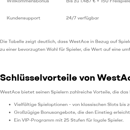
Willkommensbonus
Bis zu 1.487 € + 150 Freispiel
Kundensupport
24/7 verfügbar
Die Tabelle zeigt deutlich, dass WestAce in Bezug auf Spi
zu einer bevorzugten Wahl für Spieler, die Wert auf eine 
Schlüsselvorteile von WestA
WestAce bietet seinen Spielern zahlreiche Vorteile, die das 
Vielfältige Spieloptionen – von klassischen Slots bis 
Großzügige Bonusangebote, die den Einstieg erleicht
Ein VIP-Programm mit 25 Stufen für loyale Spieler.