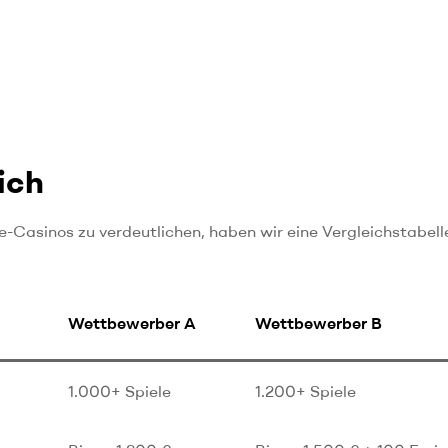
ich
Casinos zu verdeutlichen, haben wir eine Vergleichstabelle 
Wettbewerber A
Wettbewerber B
1.000+ Spiele
1.200+ Spiele