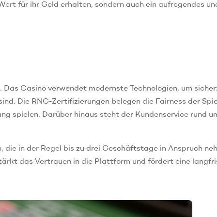
 Wert für ihr Geld erhalten, sondern auch ein aufregendes un
ät. Das Casino verwendet modernste Technologien, um sicher
ind. Die RNG-Zertifizierungen belegen die Fairness der Spi
ng spielen. Darüber hinaus steht der Kundenservice rund u
, die in der Regel bis zu drei Geschäftstage in Anspruch n
tärkt das Vertrauen in die Plattform und fördert eine langfri