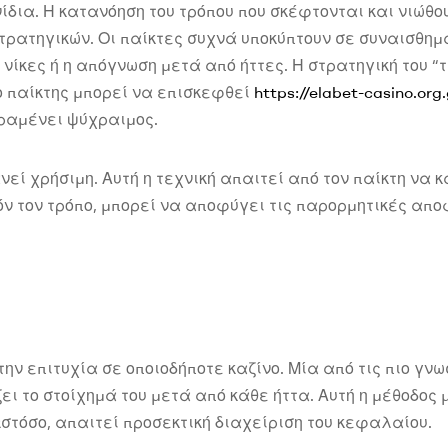
δια. Η κατανόηση του τρόπου που σκέφτονται και νιώθου
τρατηγικών. Οι παίκτες συχνά υποκύπτουν σε συναισθημ
ίκες ή η απόγνωση μετά από ήττες. Η στρατηγική του “τ
 ο παίκτης μπορεί να επισκεφθεί
https://elabet-casino.org.
αραμένει ψύχραιμος.
ανεί χρήσιμη. Αυτή η τεχνική απαιτεί από τον παίκτη να 
όν τον τρόπο, μπορεί να αποφύγει τις παρορμητικές απ
ην επιτυχία σε οποιοδήποτε καζίνο. Μία από τις πιο γν
ζει το στοίχημά του μετά από κάθε ήττα. Αυτή η μέθοδος 
στόσο, απαιτεί προσεκτική διαχείριση του κεφαλαίου.