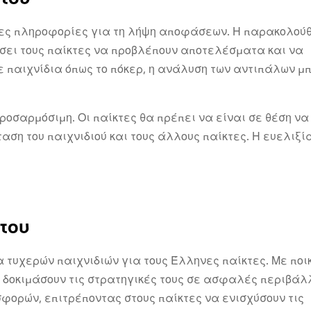
μες πληροφορίες για τη λήψη αποφάσεων. Η παρακολού
ήσει τους παίκτες να προβλέπουν αποτελέσματα και να
ε παιχνίδια όπως το πόκερ, η ανάλυση των αντιπάλων μ
προσαρμόσιμη. Οι παίκτες θα πρέπει να είναι σε θέση να
αση του παιχνιδιού και τους άλλους παίκτες. Η ευελιξί
 του
 τυχερών παιχνιδιών για τους Έλληνες παίκτες. Με ποι
α δοκιμάσουν τις στρατηγικές τους σε ασφαλές περιβάλ
ορών, επιτρέποντας στους παίκτες να ενισχύσουν τις