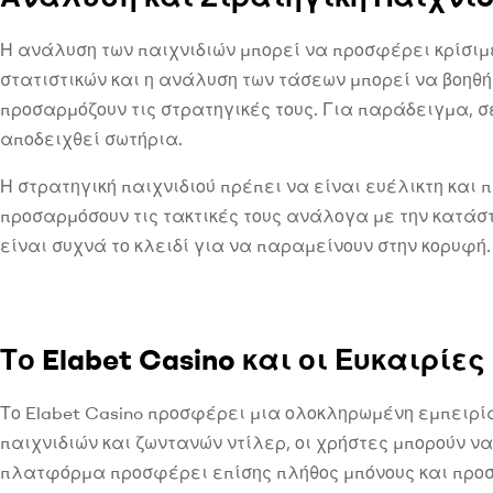
Η ανάλυση των παιχνιδιών μπορεί να προσφέρει κρίσι
στατιστικών και η ανάλυση των τάσεων μπορεί να βοηθ
προσαρμόζουν τις στρατηγικές τους. Για παράδειγμα, σ
αποδειχθεί σωτήρια.
Η στρατηγική παιχνιδιού πρέπει να είναι ευέλικτη και 
προσαρμόσουν τις τακτικές τους ανάλογα με την κατάστ
είναι συχνά το κλειδί για να παραμείνουν στην κορυφή.
Το Elabet Casino και οι Ευκαιρίες
Το Elabet Casino προσφέρει μια ολοκληρωμένη εμπειρία
παιχνιδιών και ζωντανών ντίλερ, οι χρήστες μπορούν ν
πλατφόρμα προσφέρει επίσης πλήθος μπόνους και προσφ