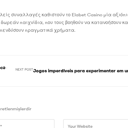
είς συναλλαγές καθιστούν το Elabet Casino μία αξιόπι
ν δωρεάν παιχνίδια, που τους βοηθούν να κατανοήσουν 
 επενδύσουν πραγματικά χρήματα.
ecə daha
NEXT POST
Jogos imperdíveis para experimentar em u
aretlenmişlerdir