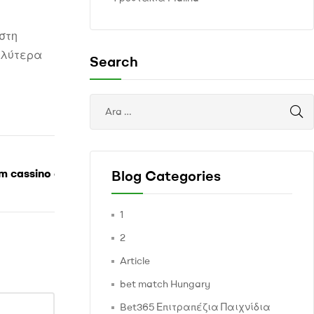
στη
καλύτερα
Search
m cassino online
Blog Categories
1
2
Article
bet match Hungary
Bet365 Επιτραπέζια Παιχνίδια