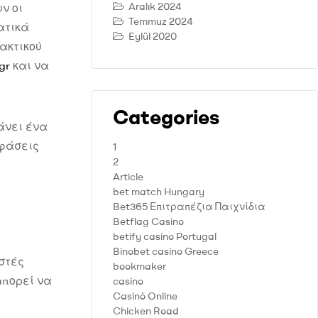
Aralık 2024
ν οι
Temmuz 2024
ατικά
Eylül 2020
ακτικού
gr
και να
Categories
κάνει ένα
οφάσεις
1
2
Article
bet match Hungary
Bet365 Επιτραπέζια Παιχνίδια
Betflag Casino
betify casino Portugal
Binobet casino Greece
ωστές
bookmaker
μπορεί να
casino
Casinò Online
Chicken Road