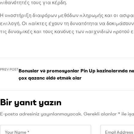
πιθανότητές τους για κέρδη.
Η υποστήριξη διαφόρων μεθόδων πληρωμής και οι ασφαλ
επιλογή. Οι παίκτες έχουν τη δυνατότητα να δοκιμάσου
τις δυναμικές και τους κανόνες των παιχνιδιών προτού
PREV POST
Bonuslar və promosyonlar Pin Up kazinolarında n
çox qazanc əldə etmək olar
Bir yanıt yazın
E-posta adresiniz yayınlanmayacak.
Gerekli alanlar
*
ile iş