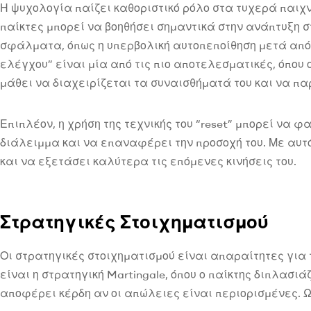
Η ψυχολογία παίζει καθοριστικό ρόλο στα τυχερά παιχνί
παίκτες μπορεί να βοηθήσει σημαντικά στην ανάπτυξη σ
σφάλματα, όπως η υπερβολική αυτοπεποίθηση μετά από ν
ελέγχου” είναι μία από τις πιο αποτελεσματικές, όπου
μάθει να διαχειρίζεται τα συναισθήματά του και να π
Επιπλέον, η χρήση της τεχνικής του “reset” μπορεί να φ
διάλειμμα και να επαναφέρει την προσοχή του. Με αυτ
και να εξετάσει καλύτερα τις επόμενες κινήσεις του.
Στρατηγικές Στοιχηματισμού
Οι στρατηγικές στοιχηματισμού είναι απαραίτητες για τ
είναι η στρατηγική Martingale, όπου ο παίκτης διπλασιά
αποφέρει κέρδη αν οι απώλειες είναι περιορισμένες. Ω