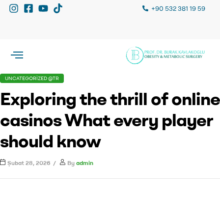
+90 532 381 19 59
UNCATEGORIZED @TR
Exploring the thrill of online
casinos What every player
should know
Şubat 28, 2026
By
admin