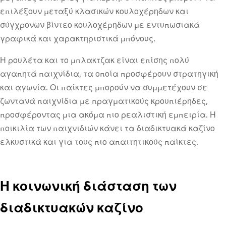
επιλέξουν μεταξύ κλασικών κουλοχέρηδων και
σύγχρονων βίντεο κουλοχέρηδων με εντυπωσιακά
γραφικά και χαρακτηριστικά μπόνους.
Η ρουλέτα και το μπλακτζακ είναι επίσης πολύ
αγαπητά παιχνίδια, τα οποία προσφέρουν στρατηγική
και αγωνία. Οι παίκτες μπορούν να συμμετέχουν σε
ζωντανά παιχνίδια με πραγματικούς κρουπιέρηδες,
προσφέροντας μια ακόμα πιο ρεαλιστική εμπειρία. Η
ποικιλία των παιχνιδιών κάνει τα διαδικτυακά καζίνο
ελκυστικά και για τους πιο απαιτητικούς παίκτες.
Η κοινωνική διάσταση των
διαδικτυακών καζίνο