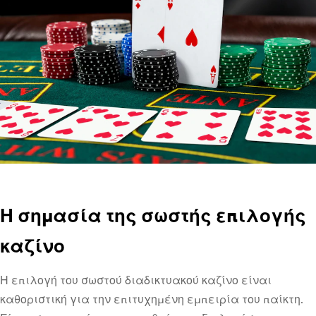
Η σημασία της σωστής επιλογής
καζίνο
Η επιλογή του σωστού διαδικτυακού καζίνο είναι
καθοριστική για την επιτυχημένη εμπειρία του παίκτη.