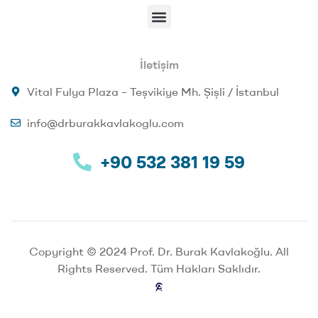
İletişim
Vital Fulya Plaza – Teşvikiye Mh. Şişli / İstanbul
info@drburakkavlakoglu.com
+90 532 381 19 59
Copyright © 2024 Prof. Dr. Burak Kavlakoğlu. All
Rights Reserved. Tüm Hakları Saklıdır.