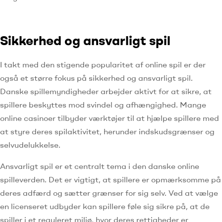
Sikkerhed og ansvarligt spil
I takt med den stigende popularitet af online spil er der
også et større fokus på sikkerhed og ansvarligt spil.
Danske spillemyndigheder arbejder aktivt for at sikre, at
spillere beskyttes mod svindel og afhængighed. Mange
online casinoer tilbyder værktøjer til at hjælpe spillere med
at styre deres spilaktivitet, herunder indskudsgrænser og
selvudelukkelse.
Ansvarligt spil er et centralt tema i den danske online
spilleverden. Det er vigtigt, at spillere er opmærksomme på
deres adfærd og sætter grænser for sig selv. Ved at vælge
en licenseret udbyder kan spillere føle sig sikre på, at de
spiller i et reguleret miljø, hvor deres rettigheder er