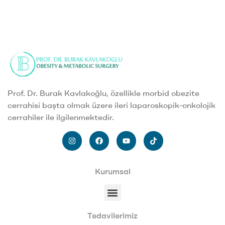
Prof. Dr. Burak Kavlakoğlu, özellikle morbid obezite
cerrahisi başta olmak üzere ileri laparoskopik-onkolojik
cerrahiler ile ilgilenmektedir.
Kurumsal
Tedavilerimiz