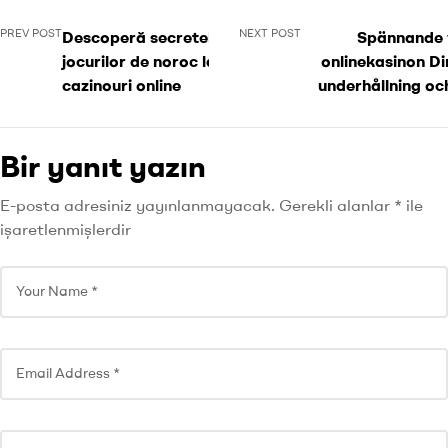
PREV POST
NEXT POST
Descoperă secretele
Spännande 
jocurilor de noroc la
onlinekasinon Din
cazinouri online
underhållning oc
Bir yanıt yazın
E-posta adresiniz yayınlanmayacak.
Gerekli alanlar
*
ile
işaretlenmişlerdir