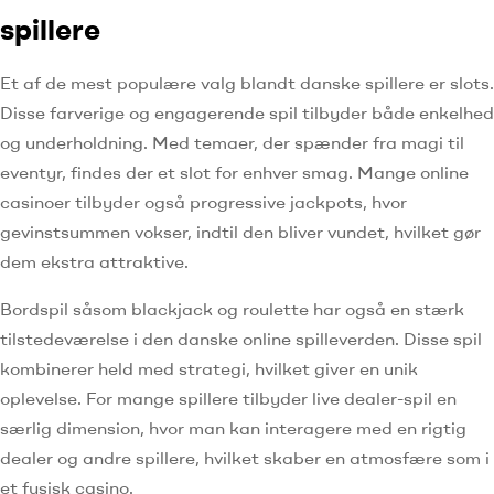
spillere
Et af de mest populære valg blandt danske spillere er slots.
Disse farverige og engagerende spil tilbyder både enkelhed
og underholdning. Med temaer, der spænder fra magi til
eventyr, findes der et slot for enhver smag. Mange online
casinoer tilbyder også progressive jackpots, hvor
gevinstsummen vokser, indtil den bliver vundet, hvilket gør
dem ekstra attraktive.
Bordspil såsom blackjack og roulette har også en stærk
tilstedeværelse i den danske online spilleverden. Disse spil
kombinerer held med strategi, hvilket giver en unik
oplevelse. For mange spillere tilbyder live dealer-spil en
særlig dimension, hvor man kan interagere med en rigtig
dealer og andre spillere, hvilket skaber en atmosfære som i
et fysisk casino.