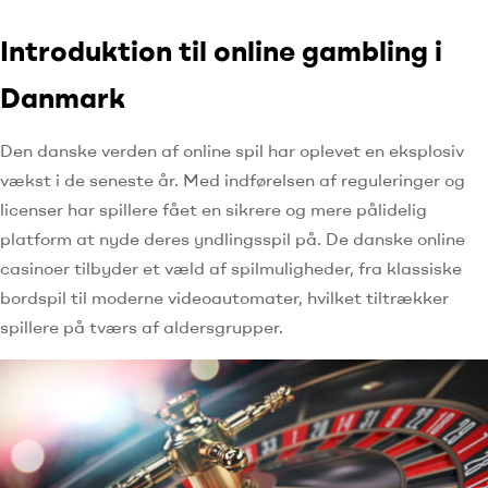
Introduktion til online gambling i
Danmark
Den danske verden af online spil har oplevet en eksplosiv
vækst i de seneste år. Med indførelsen af reguleringer og
licenser har spillere fået en sikrere og mere pålidelig
platform at nyde deres yndlingsspil på. De danske online
casinoer tilbyder et væld af spilmuligheder, fra klassiske
bordspil til moderne videoautomater, hvilket tiltrækker
spillere på tværs af aldersgrupper.