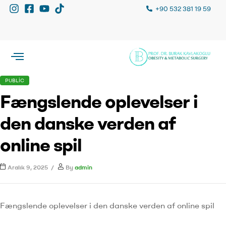
+90 532 381 19 59
PUBLIC
Fængslende oplevelser i
den danske verden af
online spil
Aralık 9, 2025
By
admin
Fængslende oplevelser i den danske verden af online spil