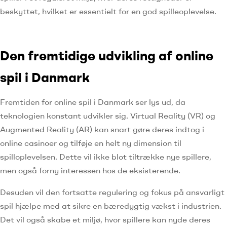
beskyttet, hvilket er essentielt for en god spilleoplevelse.
Den fremtidige udvikling af online
spil i Danmark
Fremtiden for online spil i Danmark ser lys ud, da
teknologien konstant udvikler sig. Virtual Reality (VR) og
Augmented Reality (AR) kan snart gøre deres indtog i
online casinoer og tilføje en helt ny dimension til
spilloplevelsen. Dette vil ikke blot tiltrække nye spillere,
men også forny interessen hos de eksisterende.
Desuden vil den fortsatte regulering og fokus på ansvarligt
spil hjælpe med at sikre en bæredygtig vækst i industrien.
Det vil også skabe et miljø, hvor spillere kan nyde deres