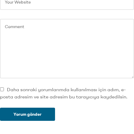
Daha sonraki yorumlarımda kullanılması için adım, e-
posta adresim ve site adresim bu tarayıcıya kaydedilsin.