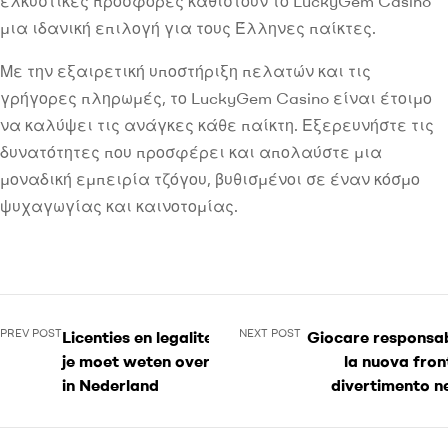
ελκυστικές προσφορές καθιστούν το LuckyGem Casino
μια ιδανική επιλογή για τους Έλληνες παίκτες.
Με την εξαιρετική υποστήριξη πελατών και τις
γρήγορες πληρωμές, το LuckyGem Casino είναι έτοιμο
να καλύψει τις ανάγκες κάθε παίκτη. Εξερευνήστε τις
δυνατότητες που προσφέρει και απολαύστε μια
μοναδική εμπειρία τζόγου, βυθισμένοι σε έναν κόσμο
ψυχαγωγίας και καινοτομίας.
PREV POST
NEXT POST
Licenties en legaliteit wat
Giocare responsa
je moet weten over gokken
la nuova fron
in Nederland
divertimento ne