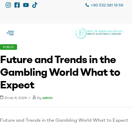
+90 532 381 19 59
PUBLIC
Future and Trends in the
Gambling World What to
Expect
Ocak 6, 2026
By
admin
Future and Trends in the Gambling World What to Expect