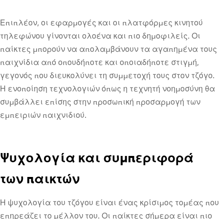
Επιπλέον, οι εφαρμογές και οι πλατφόρμες κινητού
τηλεφώνου γίνονται ολοένα και πιο δημοφιλείς. Οι
παίκτες μπορούν να απολαμβάνουν τα αγαπημένα τους
παιχνίδια από οπουδήποτε και οποιαδήποτε στιγμή,
γεγονός που διευκολύνει τη συμμετοχή τους στον τζόγο.
Η ενοποίηση τεχνολογιών όπως η τεχνητή νοημοσύνη θα
συμβάλλει επίσης στην προσωπική προσαρμογή των
εμπειριών παιχνιδιού.
Ψυχολογία και συμπεριφορά
των παικτών
Η ψυχολογία του τζόγου είναι ένας κρίσιμος τομέας που
επηρεάζει το μέλλον του. Οι παίκτες σήμερα είναι πιο