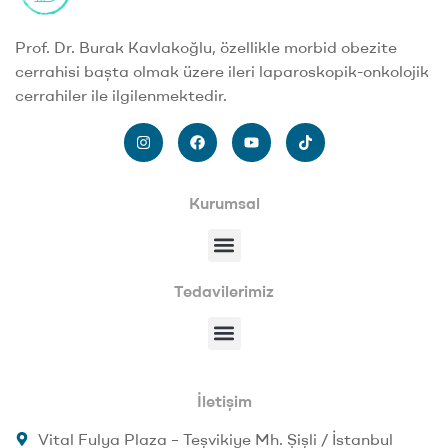
Prof. Dr. Burak Kavlakoğlu, özellikle morbid obezite
cerrahisi başta olmak üzere ileri laparoskopik-onkolojik
cerrahiler ile ilgilenmektedir.
Kurumsal
Tedavilerimiz
İletişim
Vital Fulya Plaza – Teşvikiye Mh. Şişli / İstanbul