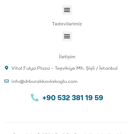
Tedavilerimiz
İletişim
Vital Fulya Plaza – Teşvikiye Mh. Şişli / İstanbul
info@drburakkavlakoglu.com
+90 532 381 19 59