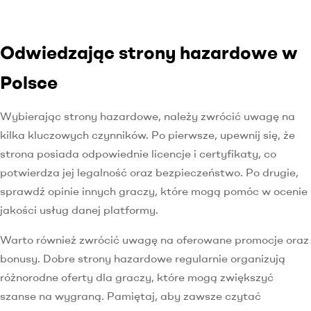
Odwiedzając strony hazardowe w
Polsce
Wybierając strony hazardowe, należy zwrócić uwagę na
kilka kluczowych czynników. Po pierwsze, upewnij się, że
strona posiada odpowiednie licencje i certyfikaty, co
potwierdza jej legalność oraz bezpieczeństwo. Po drugie,
sprawdź opinie innych graczy, które mogą pomóc w ocenie
jakości usług danej platformy.
Warto również zwrócić uwagę na oferowane promocje oraz
bonusy. Dobre strony hazardowe regularnie organizują
różnorodne oferty dla graczy, które mogą zwiększyć
szanse na wygraną. Pamiętaj, aby zawsze czytać