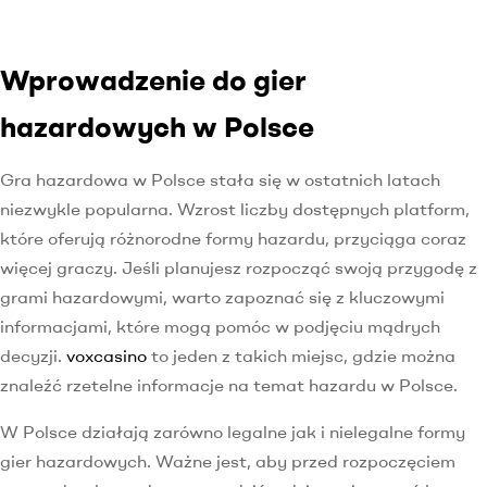
Wprowadzenie do gier
hazardowych w Polsce
Gra hazardowa w Polsce stała się w ostatnich latach
niezwykle popularna. Wzrost liczby dostępnych platform,
które oferują różnorodne formy hazardu, przyciąga coraz
więcej graczy. Jeśli planujesz rozpocząć swoją przygodę z
grami hazardowymi, warto zapoznać się z kluczowymi
informacjami, które mogą pomóc w podjęciu mądrych
decyzji.
voxcasino
to jeden z takich miejsc, gdzie można
znaleźć rzetelne informacje na temat hazardu w Polsce.
W Polsce działają zarówno legalne jak i nielegalne formy
gier hazardowych. Ważne jest, aby przed rozpoczęciem