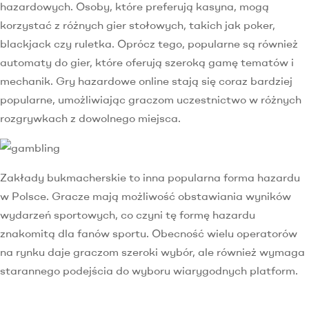
hazardowych. Osoby, które preferują kasyna, mogą
korzystać z różnych gier stołowych, takich jak poker,
blackjack czy ruletka. Oprócz tego, popularne są również
automaty do gier, które oferują szeroką gamę tematów i
mechanik. Gry hazardowe online stają się coraz bardziej
popularne, umożliwiając graczom uczestnictwo w różnych
rozgrywkach z dowolnego miejsca.
Zakłady bukmacherskie to inna popularna forma hazardu
w Polsce. Gracze mają możliwość obstawiania wyników
wydarzeń sportowych, co czyni tę formę hazardu
znakomitą dla fanów sportu. Obecność wielu operatorów
na rynku daje graczom szeroki wybór, ale również wymaga
starannego podejścia do wyboru wiarygodnych platform.