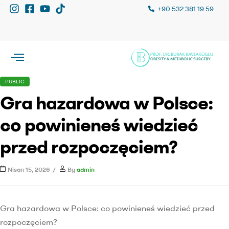
+90 532 381 19 59
PUBLIC
Gra hazardowa w Polsce:
co powinieneś wiedzieć
przed rozpoczęciem?
Nisan 15, 2026
By
admin
Gra hazardowa w Polsce: co powinieneś wiedzieć przed
rozpoczęciem?