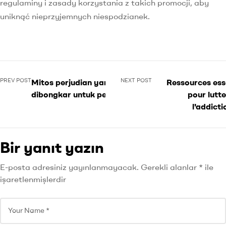
regulaminy i zasady korzystania z takich promocji, aby
uniknąć nieprzyjemnych niespodzianek.
PREV POST
NEXT POST
Mitos perjudian yang perlu
Ressources esse
dibongkar untuk pemula
pour lutt
l'addicti
Bir yanıt yazın
E-posta adresiniz yayınlanmayacak.
Gerekli alanlar
*
ile
işaretlenmişlerdir