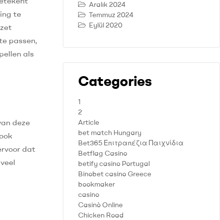
betekent
Aralık 2024
ing te
Temmuz 2024
Eylül 2020
nzet
te passen,
ellen als
Categories
1
2
 van deze
Article
bet match Hungary
 ook
Bet365 Επιτραπέζια Παιχνίδια
ervoor dat
Betflag Casino
 veel
betify casino Portugal
Binobet casino Greece
bookmaker
casino
Casinò Online
Chicken Road