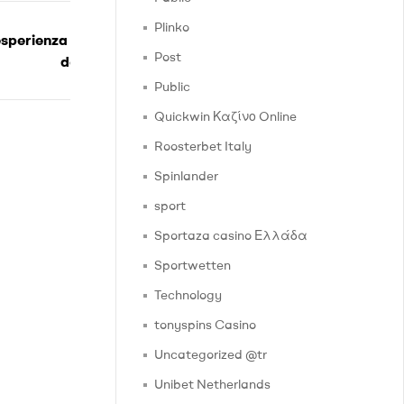
Plinko
esperienza di gioco
Post
definitiva
Public
Quickwin Καζίνο Online
Roosterbet Italy
Spinlander
sport
Sportaza casino Ελλάδα
Sportwetten
Technology
tonyspins Casino
Uncategorized @tr
Unibet Netherlands