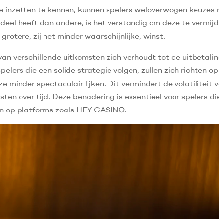
de inzetten te kennen, kunnen spelers weloverwogen keuzes
deel heeft dan andere, is het verstandig om deze te vermijde
grotere, zij het minder waarschijnlijke, winst.
van verschillende uitkomsten zich verhoudt tot de uitbetalin
elers die een solide strategie volgen, zullen zich richten op
e minder spectaculair lijken. Dit vermindert de volatiliteit 
nsten over tijd. Deze benadering is essentieel voor spelers di
en op platforms zoals HEY CASINO.