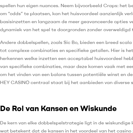
spellen hun eigen nuances. Neem bijvoorbeeld Craps: het b
om “odds” te plaatsen, kan het huisvoordeel aanzienlijk verl
basisinzetten en langzaam de meer geavanceerde opties ver
dynamiek van het spel te doorgronden zonder overweldigd 
Andere dobbelspellen, zoals Sic Bo, bieden een breed scala
tot complexe combinaties en specifieke getallen. Hier is he
herkennen welke inzetten een acceptabel huisvoordeel hebbe
van specifieke combinaties, maar deze komen vaak met een s
om het vinden van een balans tussen potentiële winst en de 
HEY CASINO centraal staat bij het aanbieden van diverse s
De Rol van Kansen en Wiskunde
De kern van elke dobbelspelstrategie ligt in de wiskundige
wat betekent dat de kansen in het voordeel van het casino zi