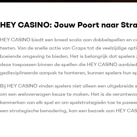
HEY CASINO: Jouw Poort naar Stra
HEY CASINO biedt een breed scala aan dobbelspellen en ca
testen. Van de snelle actie van Craps tot de veelzijdige opt
boeiende omgeving te bieden. Het is belangrijk dat spelers 
deze toepassen binnen de spellen die HEY CASINO aanbiedt.
gedisciplineerde aanpak te hanteren, kunnen spelers hun sp
Bij HEY CASINO vinden spelers niet alleen een uitgebreide s
om een weloverwogen keuze te maken. Het is de verantwoord
kenmerken van elk spel en om spelstrategieën toe te passen 
een strategische benadering, kan een bezoek aan HEY CASINO