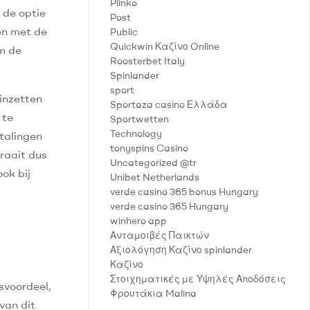
Plinko
 de optie
Post
nen met de
Public
Quickwin Καζίνο Online
m de
Roosterbet Italy
Spinlander
sport
 inzetten
Sportaza casino Ελλάδα
 te
Sportwetten
Technology
etalingen
tonyspins Casino
raait dus
Uncategorized @tr
ok bij
Unibet Netherlands
verde casino 365 bonus Hungary
verde casino 365 Hungary
winhero app
Ανταμοιβές Παικτών
Αξιολόγηση Καζίνο spinlander
Καζίνο
Στοιχηματικές με Υψηλές Αποδόσεις
svoordeel,
Φρουτάκια Malina
van dit