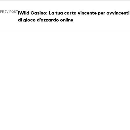
PREV POST
iWild Casino: La tua carta vincente per avvincent
di gioco d’azzardo online