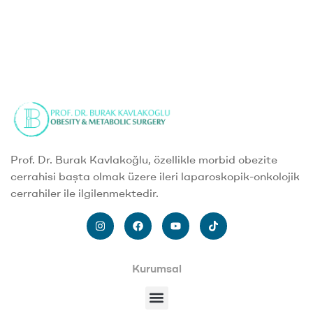
Prof. Dr. Burak Kavlakoğlu, özellikle morbid obezite
cerrahisi başta olmak üzere ileri laparoskopik-onkolojik
cerrahiler ile ilgilenmektedir.
Kurumsal