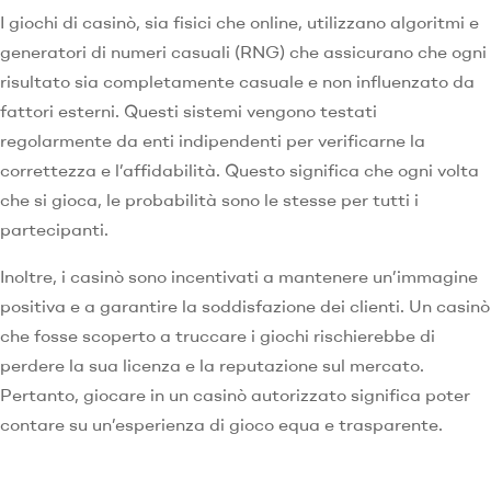
I giochi di casinò, sia fisici che online, utilizzano algoritmi e
generatori di numeri casuali (RNG) che assicurano che ogni
risultato sia completamente casuale e non influenzato da
fattori esterni. Questi sistemi vengono testati
regolarmente da enti indipendenti per verificarne la
correttezza e l’affidabilità. Questo significa che ogni volta
che si gioca, le probabilità sono le stesse per tutti i
partecipanti.
Inoltre, i casinò sono incentivati a mantenere un’immagine
positiva e a garantire la soddisfazione dei clienti. Un casinò
che fosse scoperto a truccare i giochi rischierebbe di
perdere la sua licenza e la reputazione sul mercato.
Pertanto, giocare in un casinò autorizzato significa poter
contare su un’esperienza di gioco equa e trasparente.