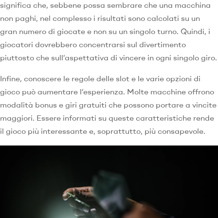
significa che, sebbene possa sembrare che una macchina
non paghi, nel complesso i risultati sono calcolati su un
gran numero di giocate e non su un singolo turno. Quindi, i
giocatori dovrebbero concentrarsi sul divertimento
piuttosto che sull’aspettativa di vincere in ogni singolo giro.
Infine, conoscere le regole delle slot e le varie opzioni di
gioco può aumentare l’esperienza. Molte macchine offrono
modalità bonus e giri gratuiti che possono portare a vincite
maggiori. Essere informati su queste caratteristiche rende
il gioco più interessante e, soprattutto, più consapevole.