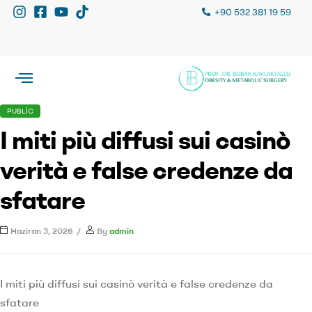
+90 532 381 19 59
PUBLIC
I miti più diffusi sui casinò
verità e false credenze da
sfatare
Haziran 3, 2026
By
admin
I miti più diffusi sui casinò verità e false credenze da
sfatare