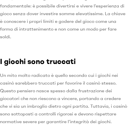
fondamentale: è possibile divertirsi e vivere l’esperienza di
gioco senza dover investire somme elevatissime. La chiave
è conoscere i propri limiti e godere del gioco come una
forma di intrattenimento e non come un modo per fare
soldi.
I giochi sono truccati
Un mito molto radicato è quello secondo cui i giochi nei
casinò sarebbero truccati per favorire il casinò stesso.
Questo pensiero nasce spesso dalla frustrazione dei
giocatori che non riescono a vincere, portando a credere
che vi sia un imbroglio dietro ogni partita. Tuttavia, i casinò
sono sottoposti a controlli rigorosi e devono rispettare
normative severe per garantire l’integrità dei giochi.