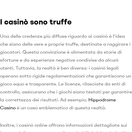
I casinò sono truffe
Una delle credenze più diffuse riguardo ai casinò è l’idea
che siano delle vere e proprie truffe, destinate a raggirare i
giocatori. Questa convinzione è alimentata da storie di
sfortune e da esperienze negative condivise da alcuni
utenti. Tuttavia, la realtà è ben diversa: i casinò legali
operano sotto rigide regolamentazioni che garantiscono un
gioco equo e trasparente. Le licenze, rilasciate da enti di
controllo, assicurano che i giochi siano testati per garantire
la correttezza dei risultati. Ad esempio,
Hippodrome
Casino
è un caso emblematico di questa realtà.
Inoltre, i casinò online offrono informazioni dettagliate sui