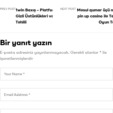
PREV POST
NEXT POST
1win Baxış – Platformanın
Məsul qumar üçü n 
Gizli Üstünlükləri və Real
pin up casino ilə T
Təhlili
Oyun T
Bir yanıt yazın
E-posta adresiniz yayınlanmayacak.
Gerekli alanlar
*
ile
işaretlenmişlerdir