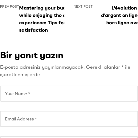
PREV POST
NEXT POST
Mastering your budget
L'évolution
while enjoying the casino
d'argent en lig
experience: Tips for lasting
hors ligne av
satisfaction
Bir yanıt yazın
E-posta adresiniz yayınlanmayacak.
Gerekli alanlar
*
ile
işaretlenmişlerdir