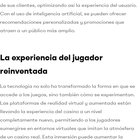
de sus clientes, optimizando así la experiencia del usuario.
Con el uso de inteligencia artificial, se pueden ofrecer
recomendaciones personalizadas y promociones que
atraen a un público más amplio.
La experiencia del jugador
reinventada
La tecnología no solo ha transformado la forma en que se
accede a los juegos, sino también cómo se experimentan.
Las plataformas de realidad virtual y aumentada están
llevando la experiencia del casino a un nivel
completamente nuevo, permitiendo a los jugadores
sumergirse en entornos virtuales que imitan la atmósfera
de un casino real. Esta inmersión puede aumentar la