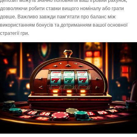
депозит можуть значно поповнити ваш ігровий рахунок,
дозволяючи робити ставки вищого номіналу або грати
довше. Важливо завжди пам’ятати про баланс між
використанням бонусів та дотриманням вашої основної
стратегії гри.