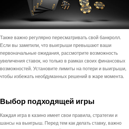
Также важно регулярно пересматривать свой банкролл.
Если вы заметили, что выигрыши превышают ваши
первоначальные ожидания, рассмотрите возможность
увеличения ставок, но только в рамках своих финансовых
возможностей. Установите лимиты на потери и выигрыши,
чтобы избежать необдуманных решений в жаре момента.
Выбор подходящей игры
Каждая игра в казино имеет свои правила, стратегии и
шансы на выигрыш. Перед тем как делать ставку, важно