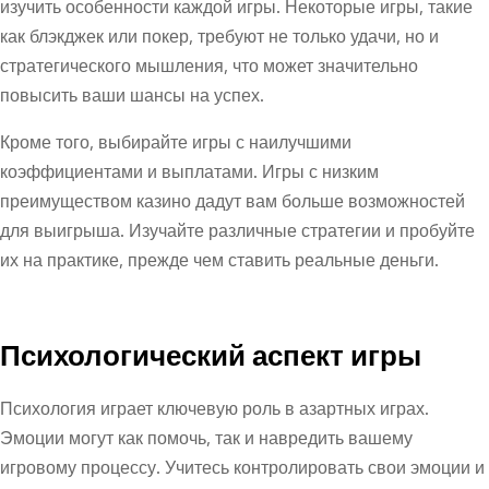
изучить особенности каждой игры. Некоторые игры, такие
как блэкджек или покер, требуют не только удачи, но и
стратегического мышления, что может значительно
повысить ваши шансы на успех.
Кроме того, выбирайте игры с наилучшими
коэффициентами и выплатами. Игры с низким
преимуществом казино дадут вам больше возможностей
для выигрыша. Изучайте различные стратегии и пробуйте
их на практике, прежде чем ставить реальные деньги.
Психологический аспект игры
Психология играет ключевую роль в азартных играх.
Эмоции могут как помочь, так и навредить вашему
игровому процессу. Учитесь контролировать свои эмоции и