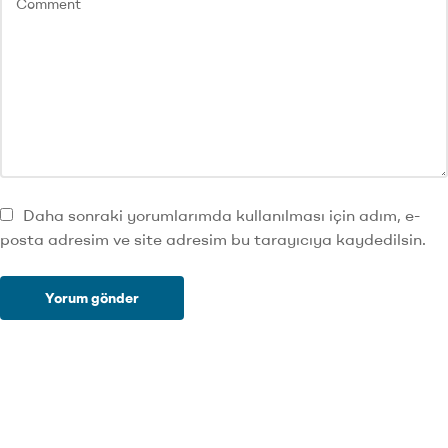
Daha sonraki yorumlarımda kullanılması için adım, e-
posta adresim ve site adresim bu tarayıcıya kaydedilsin.