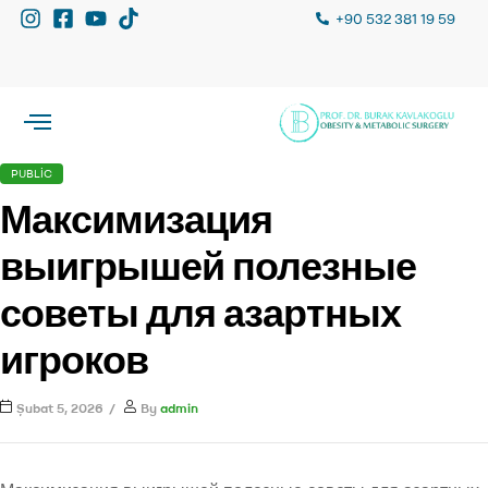
+90 532 381 19 59
PUBLIC
Максимизация
выигрышей полезные
советы для азартных
игроков
Şubat 5, 2026
By
admin