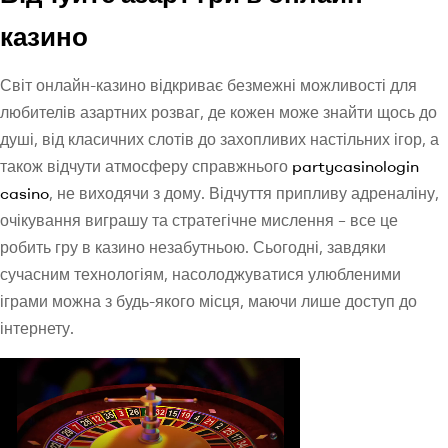
казино
Світ онлайн-казино відкриває безмежні можливості для
любителів азартних розваг, де кожен може знайти щось до
душі, від класичних слотів до захопливих настільних ігор, а
також відчути атмосферу справжнього
partycasinologin
casino
, не виходячи з дому. Відчуття припливу адреналіну,
очікування виграшу та стратегічне мислення – все це
робить гру в казино незабутньою. Сьогодні, завдяки
сучасним технологіям, насолоджуватися улюбленими
іграми можна з будь-якого місця, маючи лише доступ до
інтернету.