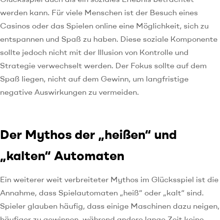
werden kann. Für viele Menschen ist der Besuch eines
Casinos oder das Spielen online eine Möglichkeit, sich zu
entspannen und Spaß zu haben. Diese soziale Komponente
sollte jedoch nicht mit der Illusion von Kontrolle und
Strategie verwechselt werden. Der Fokus sollte auf dem
Spaß liegen, nicht auf dem Gewinn, um langfristige
negative Auswirkungen zu vermeiden.
Der Mythos der „heißen“ und
„kalten“ Automaten
Ein weiterer weit verbreiteter Mythos im Glücksspiel ist die
Annahme, dass Spielautomaten „heiß“ oder „kalt“ sind.
Spieler glauben häufig, dass einige Maschinen dazu neigen,
häufiger zu gewinnen, während andere lange Zeit keine