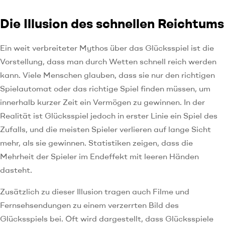
Die Illusion des schnellen Reichtums
Ein weit verbreiteter Mythos über das Glücksspiel ist die
Vorstellung, dass man durch Wetten schnell reich werden
kann. Viele Menschen glauben, dass sie nur den richtigen
Spielautomat oder das richtige Spiel finden müssen, um
innerhalb kurzer Zeit ein Vermögen zu gewinnen. In der
Realität ist Glücksspiel jedoch in erster Linie ein Spiel des
Zufalls, und die meisten Spieler verlieren auf lange Sicht
mehr, als sie gewinnen. Statistiken zeigen, dass die
Mehrheit der Spieler im Endeffekt mit leeren Händen
dasteht.
Zusätzlich zu dieser Illusion tragen auch Filme und
Fernsehsendungen zu einem verzerrten Bild des
Glücksspiels bei. Oft wird dargestellt, dass Glücksspiele