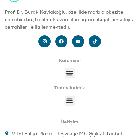
Prof. Dr. Burak Kavlakoğlu, özellikle morbid obezite
cerrahisi başta olmak üzere ileri laparoskopik-onkolojik
cerrahiler ile ilgilenmektedir.
Kurumsal
Tedavilerimiz
İletişim
Vital Fulya Plaza – Teşvikiye Mh. Şişli / İstanbul