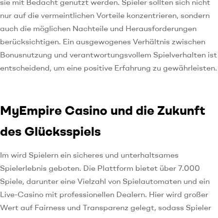
sie mit Bedacht genutzt werden. Spieler sollten sich nicht
nur auf die vermeintlichen Vorteile konzentrieren, sondern
auch die möglichen Nachteile und Herausforderungen
berücksichtigen. Ein ausgewogenes Verhältnis zwischen
Bonusnutzung und verantwortungsvollem Spielverhalten ist
entscheidend, um eine positive Erfahrung zu gewährleisten.
MyEmpire Casino und die Zukunft
des Glücksspiels
Im wird Spielern ein sicheres und unterhaltsames
Spielerlebnis geboten. Die Plattform bietet über 7.000
Spiele, darunter eine Vielzahl von Spielautomaten und ein
Live-Casino mit professionellen Dealern. Hier wird großer
Wert auf Fairness und Transparenz gelegt, sodass Spieler