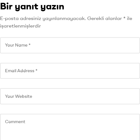
Bir yanıt yazın
E-posta adresiniz yayınlanmayacak.
Gerekli alanlar
*
ile
işaretlenmişlerdir