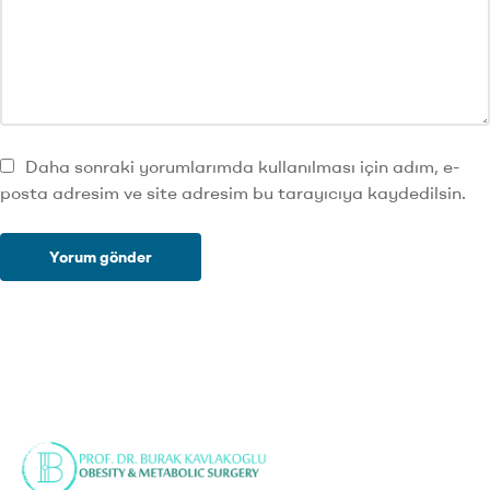
Daha sonraki yorumlarımda kullanılması için adım, e-
posta adresim ve site adresim bu tarayıcıya kaydedilsin.