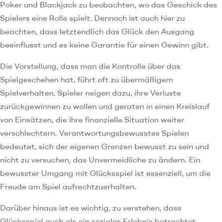
Poker und Blackjack zu beobachten, wo das Geschick des
Spielers eine Rolle spielt. Dennoch ist auch hier zu
beachten, dass letztendlich das Glück den Ausgang
beeinflusst und es keine Garantie für einen Gewinn gibt.
Die Vorstellung, dass man die Kontrolle über das
Spielgeschehen hat, führt oft zu übermäßigem
Spielverhalten. Spieler neigen dazu, ihre Verluste
zurückgewinnen zu wollen und geraten in einen Kreislauf
von Einsätzen, die ihre finanzielle Situation weiter
verschlechtern. Verantwortungsbewusstes Spielen
bedeutet, sich der eigenen Grenzen bewusst zu sein und
nicht zu versuchen, das Unvermeidliche zu ändern. Ein
bewusster Umgang mit Glücksspiel ist essenziell, um die
Freude am Spiel aufrechtzuerhalten.
Darüber hinaus ist es wichtig, zu verstehen, dass
Glücksspiel auch als ein soziales Erlebnis betrachtet