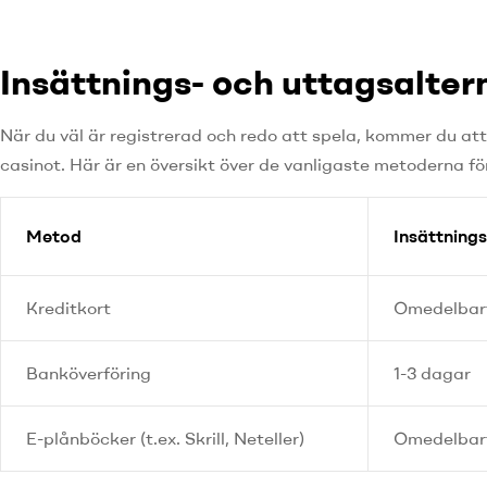
Insättnings- och uttagsalter
När du väl är registrerad och redo att spela, kommer du at
casinot. Här är en översikt över de vanligaste metoderna fö
Metod
Insättnings
Kreditkort
Omedelbar
Banköverföring
1-3 dagar
E-plånböcker (t.ex. Skrill, Neteller)
Omedelbar