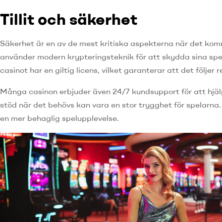
Tillit och säkerhet
Säkerhet är en av de mest kritiska aspekterna när det komme
använder modern krypteringsteknik för att skydda sina spe
casinot har en giltig licens, vilket garanterar att det följer 
Många casinon erbjuder även 24/7 kundsupport för att hjälpa
stöd när det behövs kan vara en stor trygghet för spelarna
en mer behaglig spelupplevelse.