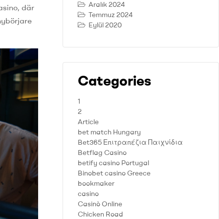
Aralık 2024
asino, där
Temmuz 2024
nybörjare
Eylül 2020
Categories
1
2
Article
bet match Hungary
Bet365 Επιτραπέζια Παιχνίδια
Betflag Casino
betify casino Portugal
Binobet casino Greece
bookmaker
casino
Casinò Online
Chicken Road