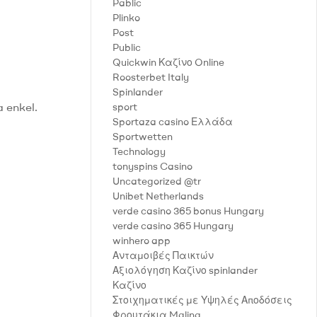
Pablic
Plinko
Post
Public
Quickwin Καζίνο Online
Roosterbet Italy
Spinlander
 enkel.
sport
Sportaza casino Ελλάδα
Sportwetten
Technology
tonyspins Casino
Uncategorized @tr
Unibet Netherlands
verde casino 365 bonus Hungary
verde casino 365 Hungary
winhero app
Ανταμοιβές Παικτών
Αξιολόγηση Καζίνο spinlander
Καζίνο
Στοιχηματικές με Υψηλές Αποδόσεις
Φρουτάκια Malina