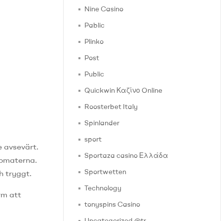
Nine Casino
Pablic
Plinko
Post
Public
Quickwin Καζίνο Online
Roosterbet Italy
Spinlander
sport
e avsevärt.
Sportaza casino Ελλάδα
tomaterna.
Sportwetten
h tryggt.
Technology
rm att
tonyspins Casino
Uncategorized @tr