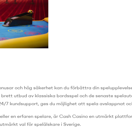
nusar och hög säkerhet kan du förbättra din spelupplevels
 brett utbud av klassiska bordsspel och de senaste spelau
24/7 kundsupport, ges du möjlighet att spela avslappnat oc
eller en erfaren spelare, är Cash Casino en utmärkt plattfo
tmärkt val för spelälskare i Sverige.