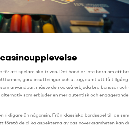
 casinoupplevelse
för att spelare ska trivas. Det handlar inte bara om ett br
ttformen, göra insättningar och uttag, samt att få tillgång t
as som användbar, måste den också erbjuda bra bonusar och
r alternativ som erbjuder en mer autentisk och engagerande
on rikligare än någonsin. Från klassiska bordsspel till de se
tt förstå de olika aspekterna av casinoverksamheten kan d